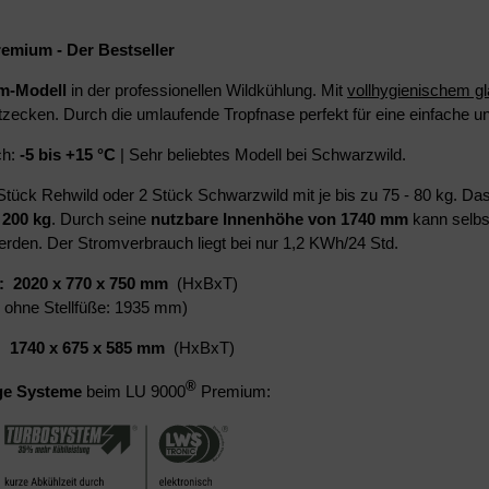
remium
- Der Bestseller
m-Modell
in der professionellen Wildkühlung. Mit
vollhygienischem gla
ecken. Durch die umlaufende Tropfnase perfekt für eine einfache un
ch:
-5 bis +15 °C
| Sehr beliebtes Modell bei Schwarzwild.
 Stück Rehwild oder 2 Stück Schwarzwild mit je bis zu 75 - 80 kg. Da
s
200 kg
. Durch seine
nutzbare Innenhöhe von 1740 mm
kann selbs
rden. Der Stromverbrauch liegt bei nur 1,2 KWh/24 Std.
 2020 x 770 x 750 mm
(HxBxT)
 ohne Stellfüße: 1935 mm)
 1740 x 675 x 585 mm
(HxBxT)
®
ge Systeme
beim LU 9000
Premium: