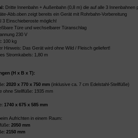
al:
Dritte Innenbahn + Außenbahn (0,8 m) die auf alle 3 Innenbahnen 
äte-Abb.oben zeigt bereits ein Gerät mit Rohrbahn-Vorbereitung
 3 Einschieberoste möglich!
eßbare Türe und wechselbarer Türanschlag
annung 230 V
: 100 kg
r Hinweis: Das Gerät wird ohne Wild / Fleisch geliefert!
es Stromkabels: 1,80 m
en (H x B x T):
ße:
2020 x 770 x 750 mm
(inklusive ca. 7 cm Edelstahl-Stellfüße)
 ohne Stellfüße: 1935 mm
e:
1740 x 675 x 585 mm
eim Aufrichten in einem Raum:
lfüße:
2050 mm
üße:
2150 mm