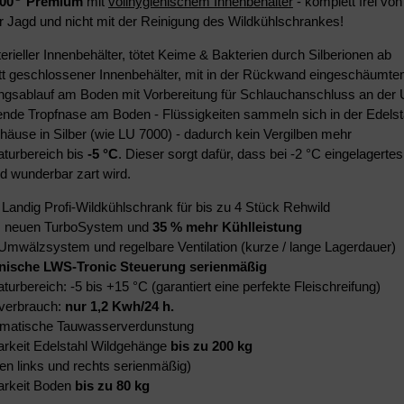
00
Premium
mit
vollhygienischem Innenbehälter
- komplett frei v
er Jagd und nicht mit der Reinigung des Wildkühlschrankes!
erieller Innenbehälter, tötet Keime & Bakterien durch Silberionen ab
t geschlossener Innenbehälter, mit in der Rückwand eingeschäumt
ngsablauf am Boden mit Vorbereitung für Schlauchanschluss an der 
nde Tropfnase am Boden - Flüssigkeiten sammeln sich in der Edels
häuse in Silber (wie LU 7000) - dadurch kein Vergilben mehr
turbereich bis
-5 °C
. Dieser sorgt dafür, dass bei -2 °C eingelagerte
d wunderbar zart wird.
 Landig Profi-Wildkühlschrank für bis zu
4 Stück Rehwild
m neuen TurboSystem und
35 % mehr Kühlleistung
 Umwälzsystem und
regelbare Ventilation (kurze / lange Lagerdauer)
onische LWS-Tronic Steuerung serienmäßig
urbereich: -5 bis +15 °C (garantiert eine perfekte Fleischreifung)
verbrauch:
nur 1,2 Kwh/24 h.
omatische Tauwasserverdunstung
arkeit Edelstahl Wildgehänge
bis zu 200 kg
en links und rechts serienmäßig)
arkeit Boden
bis zu 80 kg