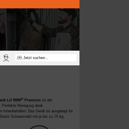
®
rank
LU 9000
Premium
ist der
. Perfekte Reinigung dank
n Innenbehälter. Das Gerät ist ausgelegt für
Stück Schwarzwild mit je bis zu 75 kg.