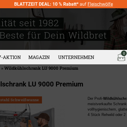
BLATTZEIT DEAL: 10 % Rabatt*
auf
Fleischwölfe
0
V-AKTION
MAGAZIN
UNTERNEHMEN
»
Wildkühlschrank LU 9000 Premium
hlschrank LU 9000 Premium
Der Profi-
Wildkühlsch
elstahl Schweißwanne
meistverkaufte Schrank
vollhygienischem, glatte
4 Stück Rehwild oder 2 