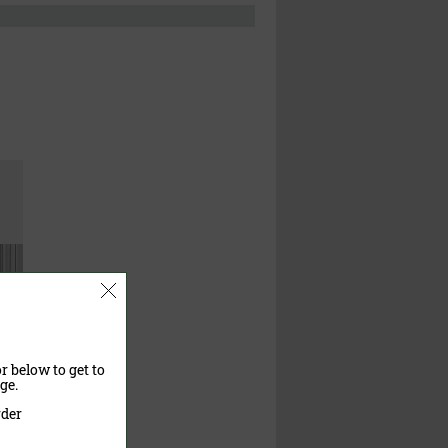
r below to get to
ge.
rder