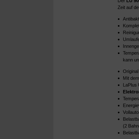
Der
LU 90
Zeit auf d
Antibakt
Komplet
Reinigu
Umlaufe
Innenge
Tempera
kann un
Original
Mit de
LaPlus
Elektr
Temperat
Energie
Vollaut
Belastb
(2 Bahn
Belastb