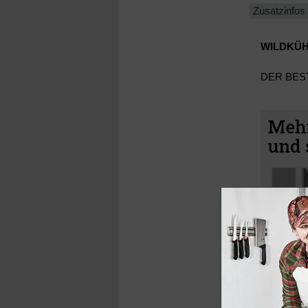
Zusatzinfos
WILDKÜH
DER BES