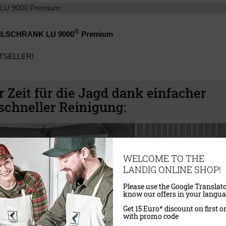
 LU 9000 Premium:
®
LSCHRANK LU 9000
Premium
TSELLER!
WELCOME TO THE
LANDIG ONLINE SHOP!
Please use the Google Translato
know our offers in your langua
Get 15 Euro* discount on first o
with promo code