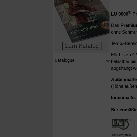
®
LU 9000
P
Das
Premiu
ohne Schmutz
Temp.-Berei
Für bis zu 4
Catalogue
belastbar bi
abgehängt we
Außenmaße:
(Höhe außen
Innenmaße:
Serienmäßi