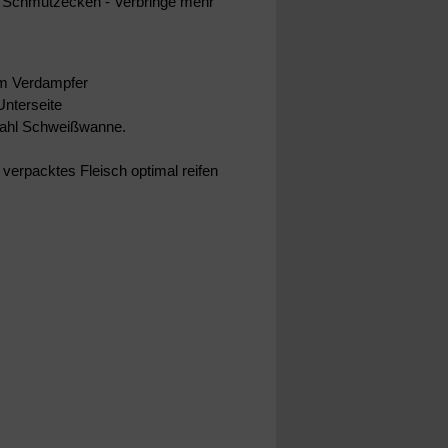
on Schmutzecken - Verbringe mehr
em Verdampfer
Unterseite
tahl Schweißwanne.
s verpacktes Fleisch optimal reifen