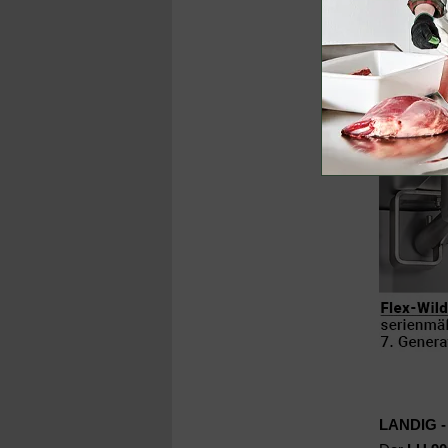
L
ANDIG -