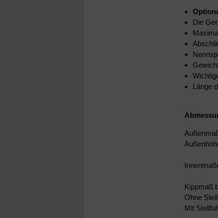
Option
Die Ger
Maximal
Abschli
Nennsp
Gewicht
Wichtige
Länge d
Abmessung
Außenma
Außenhöhe
Innenmaß
Kippmaß b
Ohne Stel
Mit Stellf