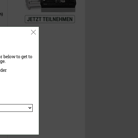
h)
r below to get to
ge.
rder