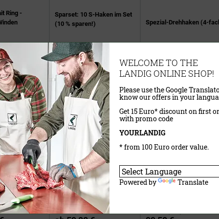
t Ring -
Sparset: 10 S-Haken im Set
 Winden
Spezial-Drehhaken (4-fac
(10 % sparen!)
22,90 €
(UVP)
16,65 €
€
ab
18,95 €
WELCOME TO THE
LANDIG ONLINE SHOP!
Please use the Google Translato
know our offers in your langua
Get 15 Euro* discount on first o
with promo code
YOURLANDIG
* from 100 Euro order value.
elstahl -
Premium Wildgalgen
Powered by
Translate
e
Flex - Galgen XL
Edelstahl
69,00 €
(UVP)
139,00 €
(UVP)