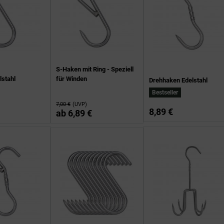
S-Haken mit Ring - Speziell
lstahl
für Winden
Drehhaken Edelstahl
Bestseller
7,00 €
(UVP)
8,89 €
ab
6,89 €