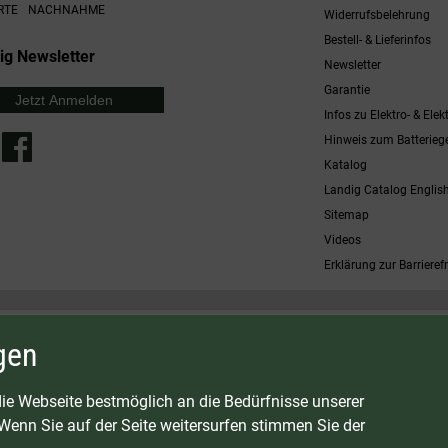
RTE
NACHNAHME
Widerrufsbelehrung
Bestell- & Lieferinfos
ig Newsletter
Newsletter
Garantie
Jetzt Anmelden
Infos zu Elektro- & Elek
Hinweis zum Batterieg
Katalog
Landig Catalog Englis
Sitemap
Videos
Erklärung zur Barrierefr
 möglich. Nicht mit anderen Gutscheinaktionen kombinierbar. Nur gültig für Fleischwölfe und ausgewählte
gen
osten
G:
LAVA - Vakuumiergeräte
|
DRY AGER - Reifeschränke
|
VIESSMANN - Kühlzellen
ie Webseite bestmöglich an die Bedürfnisse unserer
enn Sie auf der Seite weitersurfen stimmen Sie der