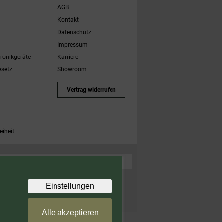
AGB
Kontakt
Datenschutz
Impressum
tronikgeräte
Karriere
esetz
Showroom
Vertrag widerrufen
h
eiheit
 Zubehörartikel. Nicht einlösbar auf bereits rabattierte
Einstellungen
Alle akzeptieren