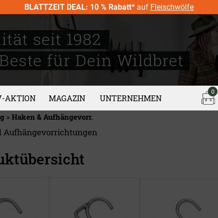
BLATTZEIT DEAL: 10 % Rabatt*
auf
Fleischwölfe
0
V-AKTION
MAGAZIN
UNTERNEHMEN
ng
»
Haken & Aufhängevorr.
 Aufhängevorrichtungen
uktübersicht