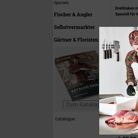
Sparsets
Drehhaken mi
Fischer & Angler
Speziell für
Selbstvermarkter
14,50 €
(UVP)
ab
13,50 
Gärtner & Floristen
Wildgalgen Ed
Aufbrechhilf
Catalogue
Bestseller
27,00 €
(UVP)