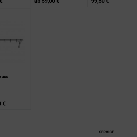
€
ab
59,00 €
99,50 €
e aus
0 €
SERVICE