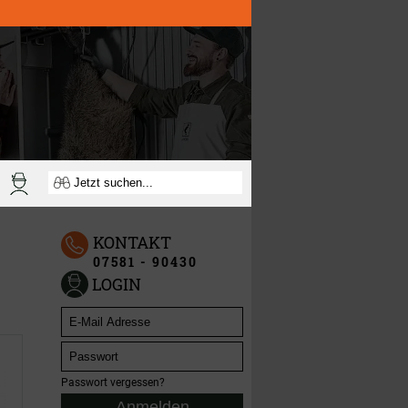
KONTAKT
07581 - 90430
LOGIN
Passwort vergessen?
Anmelden