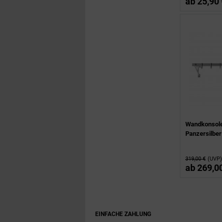
ab
25,90 
Wandkonsol
Panzersilber
319,00 €
(UVP)
ab
269,0
EINFACHE ZAHLUNG