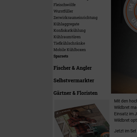
Fleischwölfe
Wurstfüller
Zerwirkraumeinrichtung
Kühlaggregate
Konfiskatkühlung
Kühlraumtüren
Tiefkühlschränke
Mobile Kühlboxen
Sparsets
Fischer & Angler
Selbstvermarkter
Gärtner & Floristen
Mit den hoc
Wildbret mac
Einsatz im 
Wildbret op
Jetzt im Se