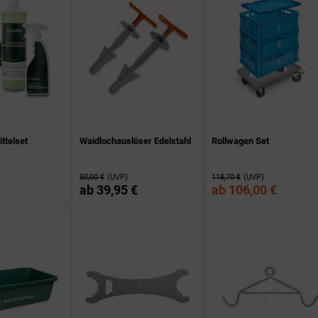
ttelset
Waidlochauslöser Edelstahl
Rollwagen Set
50,00 €
(UVP)
118,70 €
(UVP)
ab
39,95 €
ab
106,00 €