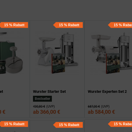
15 % Rabatt
15 % Rabatt
15 % Raba
et
Wurster Starter Set
Wurster Experten Set 2
Bestseller
430,80 €
(UVP)
687,00 €
(UVP)
0 €
ab
366,00 €
ab
584,00 €
15 % Rabatt
15 % Raba
15 % Rabatt