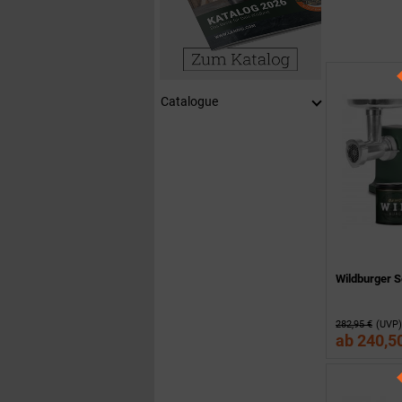
Catalogue
Wildburger S
282,95 €
(UVP)
ab
240,5