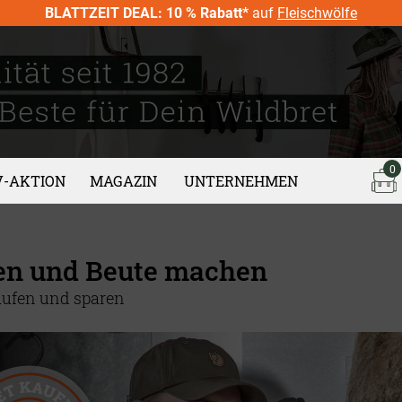
BLATTZEIT DEAL: 10 % Rabatt*
auf
Fleischwölfe
0
V-AKTION
MAGAZIN
UNTERNEHMEN
en und Beute machen
aufen und sparen