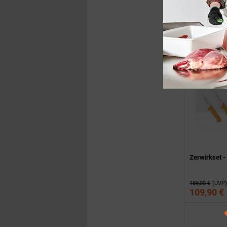
75,00 €
(UVP)
60,00 €
Zerwirkset - 
159,00 €
(UVP)
109,90 €