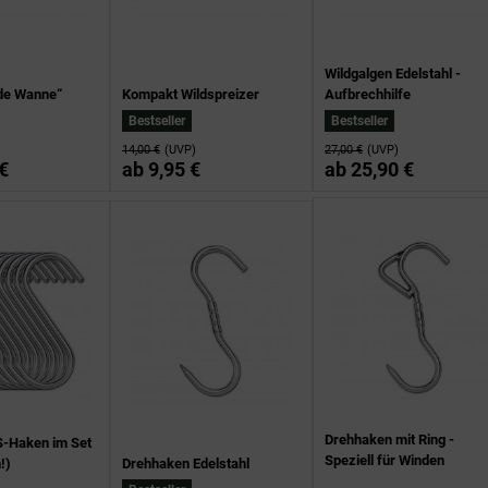
Wildgalgen Edelstahl -
lde Wanne“
Kompakt Wildspreizer
Aufbrechhilfe
Bestseller
Bestseller
14,00 €
(UVP)
27,00 €
(UVP)
€
ab
9,95 €
ab
25,90 €
Drehhaken mit Ring -
S-Haken im Set
Speziell für Winden
!)
Drehhaken Edelstahl