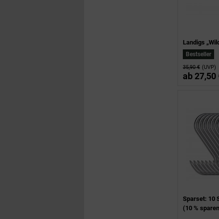
Landigs „Wi
Bestseller
35,90 €
(UVP)
ab
27,50 
Sparset: 10 
(10 % sparen