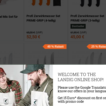
Profi Zerwirkmesser Set
Profi Zerwirkmesser Set
l Mix Set für
PRIME-GRIP (4-teilig)
PRIME-GRIP (3-teilig)
Bestseller
65,00 €
(UVP)
61,95 €
(UVP)
52,50 €
45,00 €
40 % Rabatt
25 % Raba
WELCOME TO THE
LANDIG ONLINE SHOP!
Please use the Google Translato
know our offers in your langua
Profi Zerwirkmesser Set 
Get 15 Euro* discount on first o
et (4-teilig)
Profi Messerset (3-teilig)
teilig)
with promo code