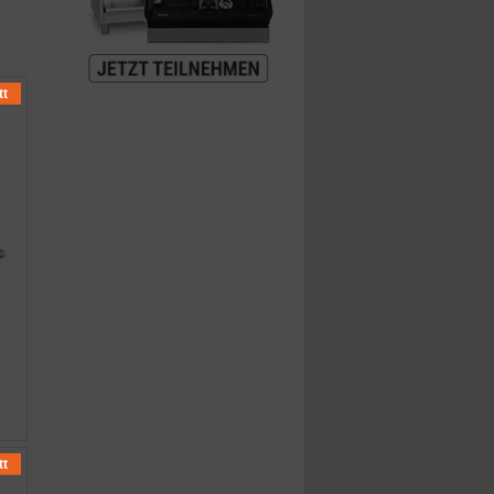
tt
tt