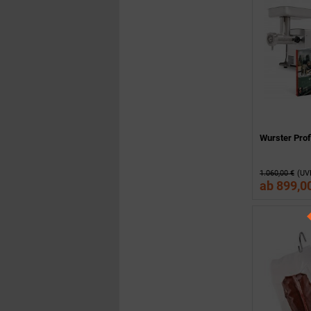
Wurster Prof
1.060,00 €
(UV
ab
899,0