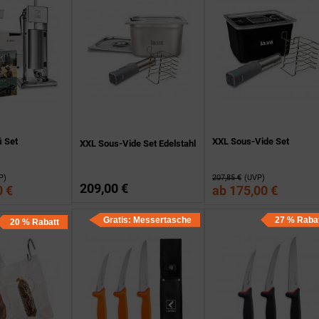
i Set
XXL Sous-Vide Set
XXL Sous-Vide Set Edelstahl
P)
207,85 €
(UVP)
209,00 €
0 €
ab
175,00 €
Gratis: Messertasche
27 % Raba
20 % Rabatt