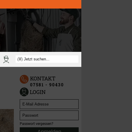
KONTAKT
07581 - 90430
LOGIN
Passwort vergessen?
Anmelden