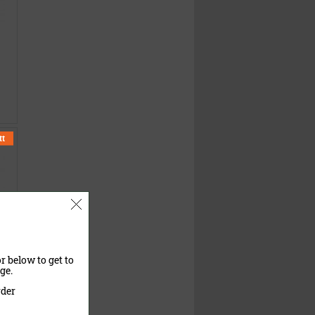
tt
r below to get to
ge.
(4-
rder