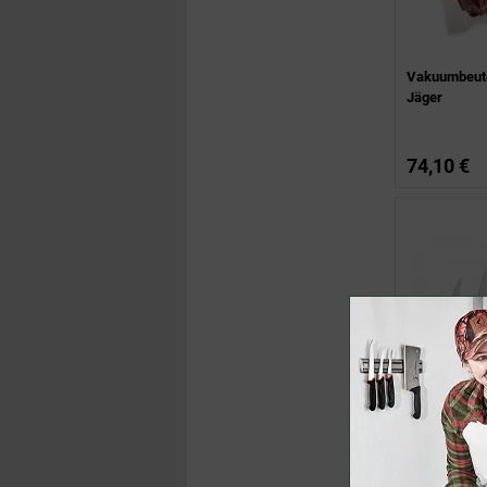
Vakuumbeute
Jäger
74,10 €
Profi Messers
Bestseller