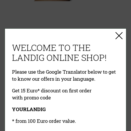
EINFACHE ZAHLUNG
WELCOME TO THE
RECHNUNG
VORKASSE
PAYPAL
KREDITKARTE
NACHNAHME
LANDIG ONLINE SHOP!
Please use the Google Translator below to get
to know our offers in your language.
Get 15 Euro* discount on first order
with promo code
YOURLANDIG
Landig Newsletter
* from 100 Euro order value.