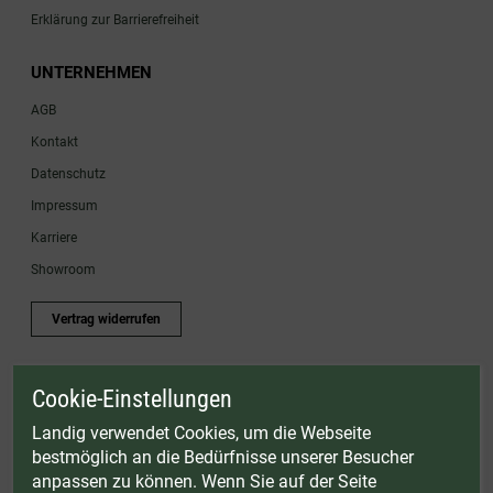
Erklärung zur Barrierefreiheit
UNTERNEHMEN
AGB
Kontakt
Datenschutz
Impressum
Karriere
Showroom
Vertrag widerrufen
Cookie-Einstellungen
* Gültig bis einschließlich 17.08.2026. Keine Barauszahlung möglich. Nicht mit
anderen Gutscheinaktionen kombinierbar. Nur gültig für Fleischwölfe und ausgewählte
Landig verwendet Cookies, um die Webseite
Zubehörartikel. Nicht einlösbar auf bereits rabattierte Sets.
bestmöglich an die Bedürfnisse unserer Besucher
© Landig 1982-2026 (44 Jahre Qualität)
anpassen zu können. Wenn Sie auf der Seite