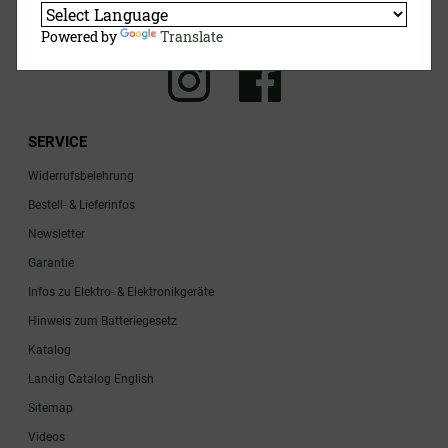
Jetzt Anmelden
Powered by
Translate
SERVICE
Widerrufsbelehrung
Bestell- & Lieferinfos
Newsletter
Garantie
Infos zu Elektro- & Elektronikgeräte
Hinweis zum Batteriegesetz
Katalog
Landig Catalog English
Sitemap
Videos