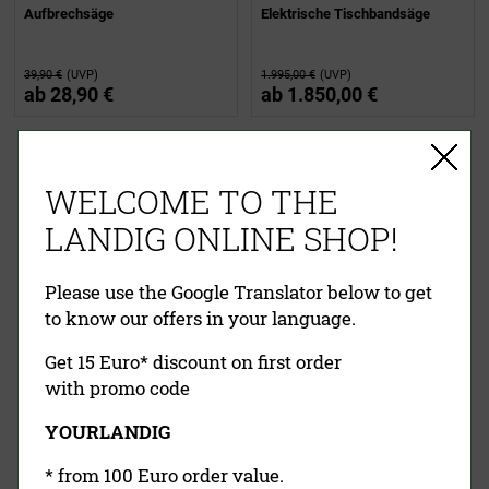
Aufbrechsäge
Elektrische Tischbandsäge
39,90 €
(UVP)
1.995,00 €
(UVP)
ab
28,90 €
ab
1.850,00 €
EINFACHE ZAHLUNG
WELCOME TO THE
RECHNUNG
VORKASSE
PAYPAL
LANDIG ONLINE SHOP!
KREDITKARTE
NACHNAHME
Please use the Google Translator below to get
to know our offers in your language.
Get 15 Euro* discount on first order
with promo code
YOURLANDIG
Landig Newsletter
* from 100 Euro order value.