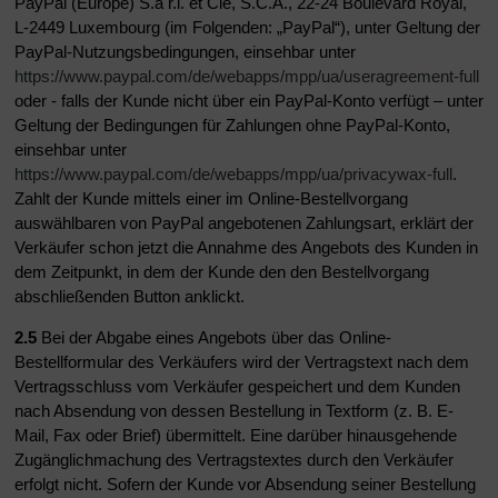
PayPal (Europe) S.à r.l. et Cie, S.C.A., 22-24 Boulevard Royal,
L-2449 Luxembourg (im Folgenden: „PayPal“), unter Geltung der
PayPal-Nutzungsbedingungen, einsehbar unter
https://www.paypal.com/de/webapps/mpp/ua/useragreement-full
oder - falls der Kunde nicht über ein PayPal-Konto verfügt – unter
Geltung der Bedingungen für Zahlungen ohne PayPal-Konto,
einsehbar unter
https://www.paypal.com/de/webapps/mpp/ua/privacywax-full
.
Zahlt der Kunde mittels einer im Online-Bestellvorgang
auswählbaren von PayPal angebotenen Zahlungsart, erklärt der
Verkäufer schon jetzt die Annahme des Angebots des Kunden in
dem Zeitpunkt, in dem der Kunde den den Bestellvorgang
abschließenden Button anklickt.
2.5
Bei der Abgabe eines Angebots über das Online-
Bestellformular des Verkäufers wird der Vertragstext nach dem
Vertragsschluss vom Verkäufer gespeichert und dem Kunden
nach Absendung von dessen Bestellung in Textform (z. B. E-
Mail, Fax oder Brief) übermittelt. Eine darüber hinausgehende
Zugänglichmachung des Vertragstextes durch den Verkäufer
erfolgt nicht. Sofern der Kunde vor Absendung seiner Bestellung