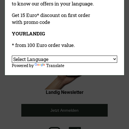
to know our offers in your language.
Get 15 Euro* discount on first order
EINFACHE ZAHLUNG
with promo code
RECHNUNG
VORKASSE
PAYPAL
YOURLANDIG
KREDITKARTE
NACHNAHME
* from 100 Euro order value.
Powered by
Translate
Landig Newsletter
Jetzt Anmelden