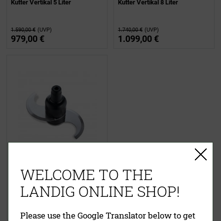
Kutter Vertikal 5 Liter
Kutter Vertikal 8 Liter
1.590,00 €
(UVP)
1.740,00 €
(UVP)
979,00 €
1.099,00 €
WELCOME TO THE
Ersatzmesser für Kutter
LANDIG ONLINE SHOP!
89,00 €
Please use the Google Translator below to get