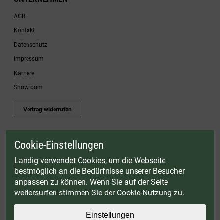
AGB
Kontakt
Datenschutz
Impressum
Karriere
Showroom
Vertrag widerrufen
Cookie-Einstellungen
* Gültig bis einschließlich 17.08.2026. Keine Barauszahlung möglich. Nicht mit
anderen Gutscheinaktionen kombinierbar. Nur gültig für Fleischwölfe und ausgewählte
Landig verwendet Cookies, um die Webseite
Zubehörartikel. Nicht einlösbar auf bereits rabattierte Sets.
bestmöglich an die Bedürfnisse unserer Besucher
© Landig 1982-2026 (44 Jahre Qualität)
anpassen zu können. Wenn Sie auf der Seite
Alle Preise inkl. gesetzl. Mehrwertsteuer, zuzüglich Versandkosten
weitersurfen stimmen Sie der Cookie-Nutzung zu.
Weitere Marken oder Shops der Landig + Lava GmbH & Co. KG:
LAVA - Vakuumiergeräte
|
DRY AGER - Reifeschränke
|
VIESSMANN - Kühlzellen
Einstellungen