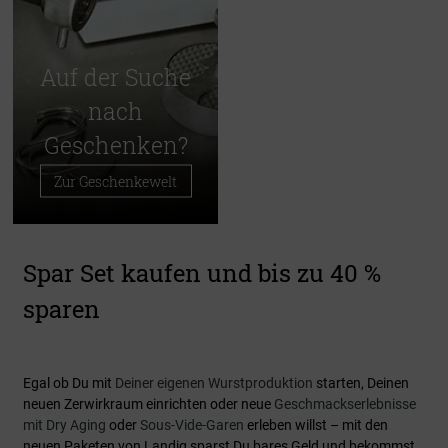
Auf der Suche
nach
Geschenken?
Zur Geschenkewelt
Spar Set kaufen und bis zu 40 %
sparen
Egal ob Du mit
Deiner eigenen Wurstproduktion
starten, Deinen
neuen Zerwirkraum einrichten oder neue
Geschmackserlebnisse
mit Dry Aging
oder
Sous-Vide-Garen
erleben willst – mit den
neuen Paketen von Landig sparst Du bares Geld und bekommst