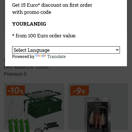
Get 15 Euro* discount on first order
with promo code
YOURLANDIG
* from 100 Euro order value.
Powered by
Translate
Hunters Kit
Wurster Experten Set
DRY AGER DX 1000®
Premium S