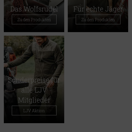
Das Wolfsrudel
Für echte Jäger
Zu den Produkten
Zu den Produkten
Sonderpreise für
alle LJV
Mitglieder
LJV Aktion