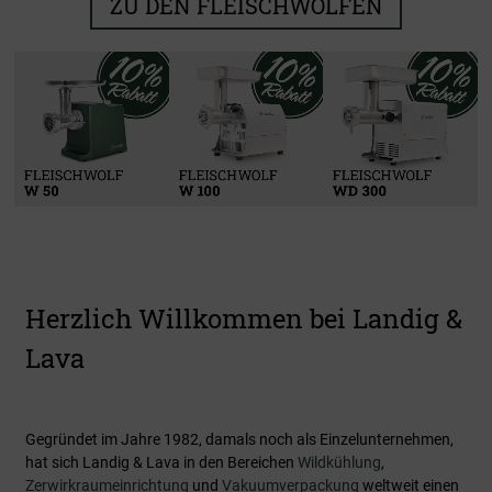
ZU DEN FLEISCHWÖLFEN
Kühlen & Reifen
Zerwirken
Verarbeiten
Vakuumieren
Zu den Produkten
Zu den Produkten
Zu den Produkten
Zu den Produkten
Herzlich Willkommen bei Landig &
Lava
Gegründet im Jahre 1982, damals noch als Einzelunternehmen,
hat sich Landig & Lava in den Bereichen
Wildkühlung
,
Zerwirkraumeinrichtung
und
Vakuumverpackung
weltweit einen