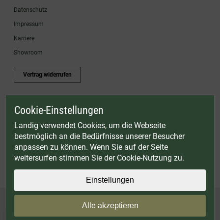
Datenschutz
Impressum
Karriere
Showroom
Vertrag widerrufen
Cookie-Einstellungen
* Gültig bis einschließlich 17.08.2026. Keine Barauszahlung möglich. Nicht mit
anderen Gutscheinaktionen kombinierbar. Nur gültig für Fleischwölfe und ausgewählte
Landig verwendet Cookies, um die Webseite
Zubehörartikel. Nicht einlösbar auf bereits rabattierte Sets.
bestmöglich an die Bedürfnisse unserer Besucher
© Landig 1982-2026 (44 Jahre Qualität)
anpassen zu können. Wenn Sie auf der Seite
Alle Preise inkl. gesetzl. Mehrwertsteuer, zuzüglich Versandkosten
weitersurfen stimmen Sie der Cookie-Nutzung zu.
Weitere Marken oder Shops der Landig + Lava GmbH & Co. KG:
LAVA - Vakuumiergeräte
|
DRY AGER - Reifeschränke
|
VIESSMANN - Kühlzellen
Einstellungen
Alle akzeptieren