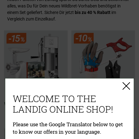
alles, was Du für Dein neues Wildbret-Vorhaben benötigst in
einem Set geliefert. Sichere Dir jetzt
bis zu 40 % Rabatt
im
Vergleich zum Einzelkauf.
WELCOME TO THE
Wurster Starter Set
Zerwirkset
LANDIG ONLINE SHOP!
"Für echte Jäger"
Please use the Google Translator below to get
to know our offers in your language.