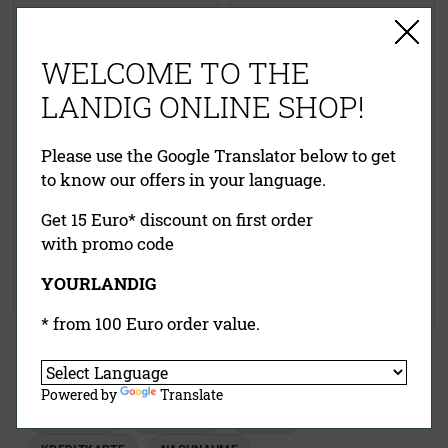
WELCOME TO THE
LANDIG ONLINE SHOP!
Please use the Google Translator below to get
to know our offers in your language.
Arbeitsschrank mit
Schiebetüren und
Get 15 Euro* discount on first order
Schubladenblock
Klapptisch Edelstahl
with promo code
2.265,00 €
(UVP)
YOURLANDIG
ab
1.842,00 €
930,00 €
(UVP)
679,00 €
* from 100 Euro order value.
EINFACHE ZAHLUNG
Powered by
Translate
RECHNUNG
VORKASSE
PAYPAL