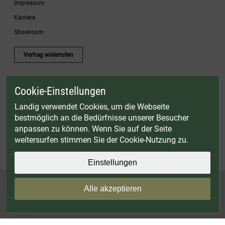
Impressum
Karriere
Showroom
Vertrag widerrufen
Cookie-Einstellungen
* Gültig bis einschließlich 17.08.2026. Keine Barauszahlung möglich. Nicht mit
anderen Gutscheinaktionen kombinierbar. Nur gültig für Fleischwölfe und ausgewählte
Landig verwendet Cookies, um die Webseite
Zubehörartikel. Nicht einlösbar auf bereits rabattierte Sets.
bestmöglich an die Bedürfnisse unserer Besucher
© Landig 1982-2026 (44 Jahre Qualität)
anpassen zu können. Wenn Sie auf der Seite
Alle Preise inkl. gesetzl. Mehrwertsteuer, zuzüglich Versandkosten
weitersurfen stimmen Sie der Cookie-Nutzung zu.
Weitere Marken oder Shops der Landig + Lava GmbH & Co. KG:
LAVA - Vakuumiergeräte
|
DRY AGER - Reifeschränke
|
VIESSMANN - Kühlzellen
Einstellungen
Alle akzeptieren