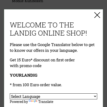
Mobile Kühlboxen
EINFACHE ZAHLUNG
RECHNUNG
VORKASSE
PAYPAL
WELCOME TO THE
KREDITKARTE
NACHNAHME
LANDIG ONLINE SHOP!
Please use the Google Translator below to get
to know our offers in your language.
Get 15 Euro* discount on first order
with promo code
YOURLANDIG
Landig Newsletter
* from 100 Euro order value.
Jetzt Anmelden
Powered by
Translate