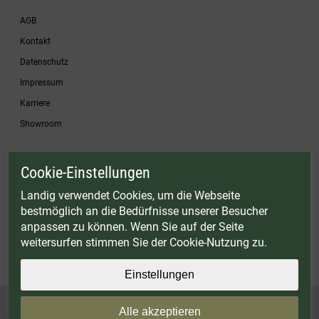
AGB
Kontakt
Datenschutz
Impressum
Karriere
Showroom
Cookie-Einstellungen
* Gültig bis einschließlich 17.08.2026. Keine Barauszahlung möglich. Nicht mit
anderen Gutscheinaktionen kombinierbar. Nur gültig für Fleischwölfe und ausgewählte
Landig verwendet Cookies, um die Webseite
Zubehörartikel. Nicht einlösbar auf bereits rabattierte Sets.
bestmöglich an die Bedürfnisse unserer Besucher
© Landig 1982-2026 (44 Jahre Qualität)
anpassen zu können. Wenn Sie auf der Seite
Alle Preise inkl. gesetzl. Mehrwertsteuer, zuzüglich Versandkosten
weitersurfen stimmen Sie der Cookie-Nutzung zu.
Weitere Marken oder Shops der Landig + Lava GmbH & Co. KG:
LAVA - Vakuumiergeräte
|
DRY AGER - Reifeschränke
|
VIESSMANN - Kühlzellen
Einstellungen
Alle akzeptieren