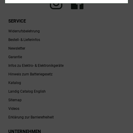
SERVICE
Widerrufsbelehrung
Bestell- & Lieferinfos
Newsletter
Garantie
Infos zu Elektro- & Elektronikgeräte
Hinweis zum Batteriegesetz
Katalog
Landig Catalog English
Sitemap
Videos
Erklärung zur Barrierefreiheit
UNTERNEHMEN