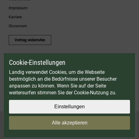
Impressum
Karriere
Showroom
Vertrag widerrufen
Cookie-Einstellungen
* Gültig bis einschließlich 17.08.2026. Keine Barauszahlung möglich. Nicht mit
anderen Gutscheinaktionen kombinierbar. Nur gültig für Fleischwölfe und ausgewählte
Landig verwendet Cookies, um die Webseite
Zubehörartikel. Nicht einlösbar auf bereits rabattierte Sets.
bestmöglich an die Bedürfnisse unserer Besucher
© Landig 1982-2026 (44 Jahre Qualität)
anpassen zu können. Wenn Sie auf der Seite
Alle Preise inkl. gesetzl. Mehrwertsteuer, zuzüglich Versandkosten
weitersurfen stimmen Sie der Cookie-Nutzung zu.
Weitere Marken oder Shops der Landig + Lava GmbH & Co. KG:
LAVA - Vakuumiergeräte
|
DRY AGER - Reifeschränke
|
VIESSMANN - Kühlzellen
Einstellungen
Alle akzeptieren