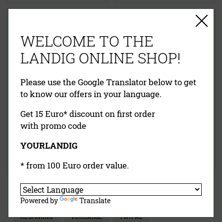
WELCOME TO THE
LANDIG ONLINE SHOP!
Please use the Google Translator below to get
to know our offers in your language.
Get 15 Euro* discount on first order
Doppelseitiger Hand-
with promo code
Messerschärfer
Messerschärfer Camouflage
YOURLANDIG
7,95 €
19,95 €
* from 100 Euro order value.
Powered by
Translate
EINFACHE ZAHLUNG
RECHNUNG
VORKASSE
PAYPAL