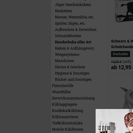
Jäger Geschenkideen
Neuheiten
Messer, Wetzstähle, etc.
Spalter, Sägen, etc.
Aufbrechen & Zerwirken
Schneidebretter
Schwarz & Wi
Handschuhe aller Art
Schutzhand
Haken & Aufhängevorr.
Wiegesysteme
Bestseller
Maschinen
15,00 €
(UVP)
ab
12,95 
Därme & Gewürze
Hygiene & Sonstiges
Bücher und Sonstiges
Fleischwölfe
Wurstfüller
Zerwirkraumeinrichtung
Kühlaggregate
Konfiskatkühlung
Kühlraumtüren
Tiefkühlschränke
Mobile Kühlboxen