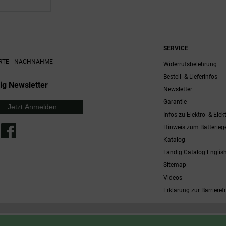
SERVICE
RTE
NACHNAHME
Widerrufsbelehrung
Bestell- & Lieferinfos
ig Newsletter
Newsletter
Garantie
Jetzt Anmelden
Infos zu Elektro- & Elek
Hinweis zum Batterieg
Katalog
Landig Catalog Englis
Sitemap
Videos
Erklärung zur Barrierefr
 möglich. Nicht mit anderen Gutscheinaktionen kombinierbar. Nur gültig für Fleischwölfe und ausgewählte