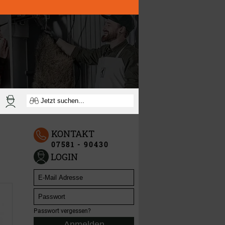
KONTAKT
07581 - 90430
LOGIN
Passwort vergessen?
Anmelden