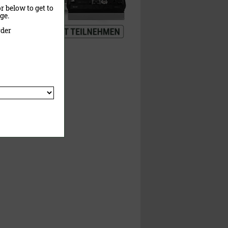
r below to get to
ge.
rder