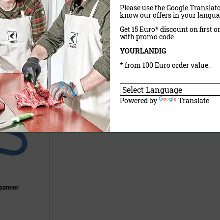
Please use the Google Translato
Kettenhandschuh als
know our offers in your langua
tzhandschuh
Stechschutz Kettenschürze
Stechschutz
Get 15 Euro* discount on first o
with promo code
149,90 €
(UVP)
119,00 €
(UVP)
YOURLANDIG
€
109,90 €
ab
84,95 €
* from 100 Euro order value.
Powered by
Translate
panner