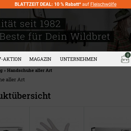
BLATTZEIT DEAL: 10 % Rabatt*
auf
Fleischwölfe
0
V-AKTION
MAGAZIN
UNTERNEHMEN
ng
»
Handschuhe aller Art
 aller Art
uktübersicht