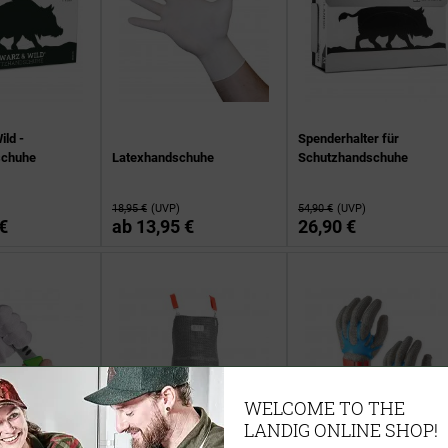
ld -
Spenderhalter für
schuhe
Latexhandschuhe
Schutzhandschuhe
18,95 €
(UVP)
54,90 €
(UVP)
€
ab
13,95 €
26,90 €
WELCOME TO THE
LANDIG ONLINE SHOP!