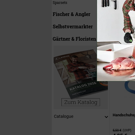
Sparsets
Fischer & Angler
Schnittschu
Bestseller
Selbstvermarkter
15,50 €
(UVP)
ab
14,95 
Gärtner & Floristen
Handschuhs
Catalogue
5,50 €
(UVP)