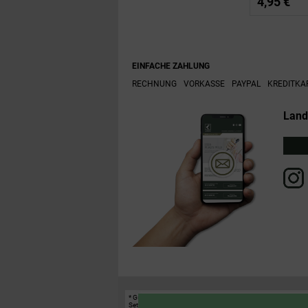
4,95 €
EINFACHE ZAHLUNG
RECHNUNG
VORKASSE
PAYPAL
KREDITKA
Land
* Gültig bis einschließlich 17.08.2026. Keine Barauszahlung
Sets.