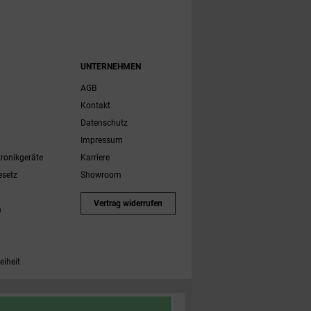
UNTERNEHMEN
AGB
Kontakt
Datenschutz
Impressum
tronikgeräte
Karriere
esetz
Showroom
Vertrag widerrufen
h
eiheit
 Zubehörartikel. Nicht einlösbar auf bereits rabattierte