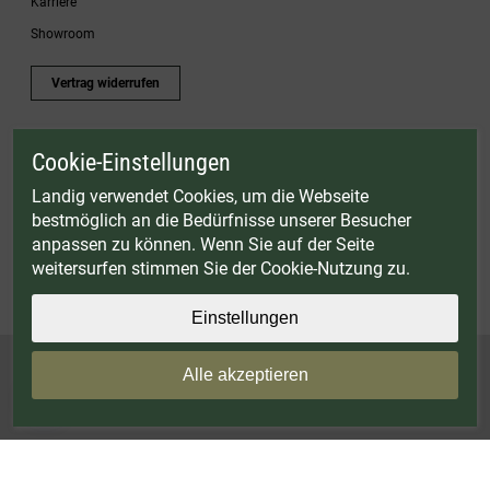
Karriere
Showroom
Vertrag widerrufen
Cookie-Einstellungen
* Gültig bis einschließlich 17.08.2026. Keine Barauszahlung möglich. Nicht mit
anderen Gutscheinaktionen kombinierbar. Nur gültig für Fleischwölfe und ausgewählte
Landig verwendet Cookies, um die Webseite
Zubehörartikel. Nicht einlösbar auf bereits rabattierte Sets.
bestmöglich an die Bedürfnisse unserer Besucher
© Landig 1982-2026 (44 Jahre Qualität)
anpassen zu können. Wenn Sie auf der Seite
Alle Preise inkl. gesetzl. Mehrwertsteuer, zuzüglich Versandkosten
weitersurfen stimmen Sie der Cookie-Nutzung zu.
Weitere Marken oder Shops der Landig + Lava GmbH & Co. KG:
LAVA - Vakuumiergeräte
|
DRY AGER - Reifeschränke
|
VIESSMANN - Kühlzellen
Einstellungen
Alle akzeptieren