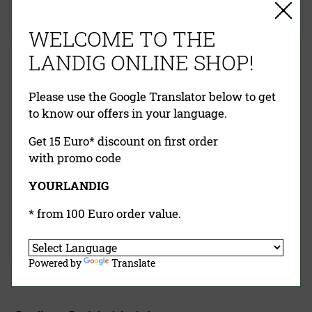
Versandkosten
Versandkosten
Jetzt kaufen
Jetzt kaufen
WELCOME TO THE
LANDIG ONLINE SHOP!
Verschlussring für Pro-Star
Fleischwolf
Please use the Google Translator below to get
to know our offers in your language.
Get 15 Euro* discount on first order
with promo code
YOURLANDIG
16,90 €
* from 100 Euro order value.
inklusive MwSt.
exkl.
Versandkosten
Jetzt kaufen
Powered by
Translate