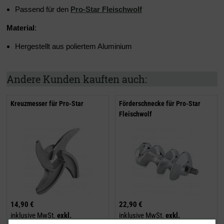
Passend für den
Pro-Star Fleischwolf
Material
:
Hergestellt aus poliertem Aluminium
Andere Kunden kauften auch:
Kreuzmesser für Pro-Star
Förderschnecke für Pro-Star
Fleischwolf
14,90 €
22,90 €
inklusive MwSt.
exkl.
inklusive MwSt.
exkl.