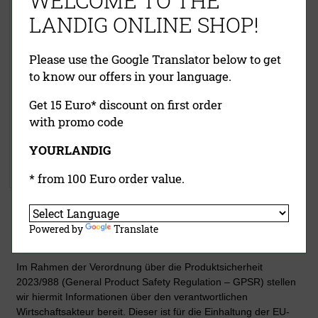
WELCOME TO THE
LANDIG ONLINE SHOP!
Please use the Google Translator below to get
to know our offers in your language.
Get 15 Euro* discount on first order
with promo code
39,00 €
inklusive MwSt.
exkl.
YOURLANDIG
Versandkosten
Jetzt kaufen
* from 100 Euro order value.
Powered by
Translate
Details zur Produktsicherheit
Im Rahmen der Verordnung über die Produktsicherheit
2023/988 (General Product Safety Regulation – GPSR) stellen
wir hiermit Informationen über den verantwortlichen
Wirtschaftsakteur bereit. Dieser ist für die Einhaltung der EU-