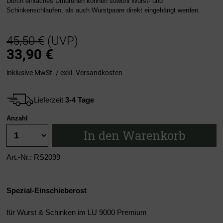
Durch einfaches Umdrehen können sowohl Wurst- und
Schinkenschlaufen, als auch Wurstpaare direkt eingehängt werden.
45,50 €
(UVP)
33,90
€
inklusive MwSt. / exkl.
Versandkosten
Lieferzeit
3-4 Tage
Anzahl
In den Warenkorb
Art.-Nr.: RS2099
Spezial-Einschieberost
für Wurst & Schinken im LU 9000 Premium