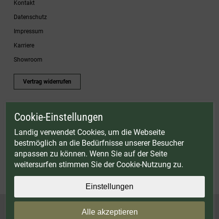
Kontakt
Datenschutz
Impressum
Karriere
Showroom
Vertrag widerrufen
Cookie-Einstellungen
* Gültig bis einschließlich 17.08.2026. Keine Barauszahlung möglich. Nicht mit
anderen Gutscheinaktionen kombinierbar. Nur gültig für Fleischwölfe und ausgewählte
Landig verwendet Cookies, um die Webseite
Zubehörartikel. Nicht einlösbar auf bereits rabattierte Sets.
bestmöglich an die Bedürfnisse unserer Besucher
© Landig 1982-2026 (44 Jahre Qualität)
anpassen zu können. Wenn Sie auf der Seite
Alle Preise inkl. gesetzl. Mehrwertsteuer, zuzüglich Versandkosten
weitersurfen stimmen Sie der Cookie-Nutzung zu.
Weitere Marken oder Shops der Landig + Lava GmbH & Co. KG:
LAVA - Vakuumiergeräte
|
DRY AGER - Reifeschränke
|
VIESSMANN - Kühlzellen
Einstellungen
Alle akzeptieren