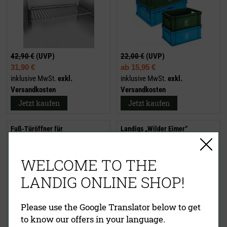
42,90 €
(UVP)
22,00 €
(UVP)
31,90 €
ab
15,95 €
inklusive MwSt.
exkl.
inklusive MwSt.
exkl.
Versandkosten
Versandkosten
Jetzt kaufen
Jetzt kaufen
Fuß-Türöffner für
Landigs „Wilder Eimer“
Wildkühlschränke
WELCOME TO THE
LANDIG ONLINE SHOP!
Please use the Google Translator below to get
to know our offers in your language.