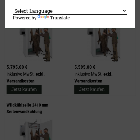
Wildkühlzelle 1960 mm
Wildkühlzelle 2110 mm
Seitenwandkühlung
Seitenwandkühlung
Powered by
Translate
5.795,00 €
5.595,00 €
inklusive MwSt.
exkl.
inklusive MwSt.
exkl.
Versandkosten
Versandkosten
Jetzt kaufen
Jetzt kaufen
Wildkühlzelle 2410 mm
Seitenwandkühlung