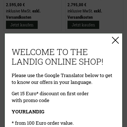
2.595,00 €
2.795,00 €
inklusive MwSt.
exkl.
inklusive MwSt.
exkl.
Versandkosten
Versandkosten
Jetzt kaufen
Jetzt kaufen
Wildkühlschrank LU 10000
Wildkühlschrank LU 11000
Premium (komplett Edelstahl)
Premium (komplett Edelstahl)
WELCOME TO THE
LANDIG ONLINE SHOP!
Please use the Google Translator below to get
to know our offers in your language.
Get 15 Euro* discount on first order
4.395,00 €
4.895,00 €
with promo code
inklusive MwSt.
exkl.
inklusive MwSt.
exkl.
Versandkosten
Versandkosten
YOURLANDIG
Jetzt kaufen
Jetzt kaufen
* from 100 Euro order value.