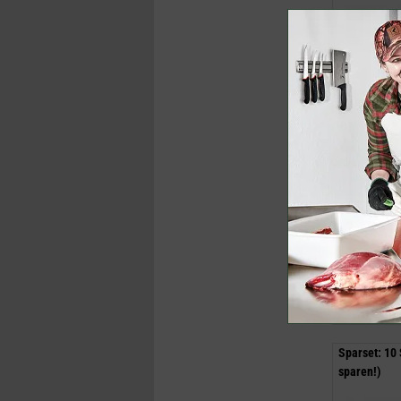
8,89 €
inklusive M
Jetzt k
Sparset: 10
sparen!)