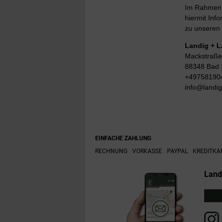
Im Rahmen d
hiermit Info
zu unseren 
Landig + 
Mackstraße
88348 Bad 
+49758190
info@landi
EINFACHE ZAHLUNG
RECHNUNG
VORKASSE
PAYPAL
KREDITKA
Land