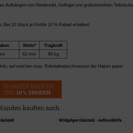
das Aufhängen von Niederwild, Geflügel und grobzerwirkten Teilstücken.
s: Bei 10 Stück je Größe 10 % Rabatt erhalten!
aken
Weite*
Tragkraft
 mm
62 mm
80 kg
 Info, auf welchen max. Rohrbahndurchmesser der Haken passt
Kunden kauften auch:
delstahl
Wildgalgen Edelstahl - Aufbrechhilfe