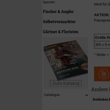
Sparsets
Ideal für 
Fischer & Angler
AKTION:
Paketprei
Selbstvermarkter
Gärtner & Floristen
Größe H
300 x 8
* Weite =
Andere 
Catalogue
Drehhaken E