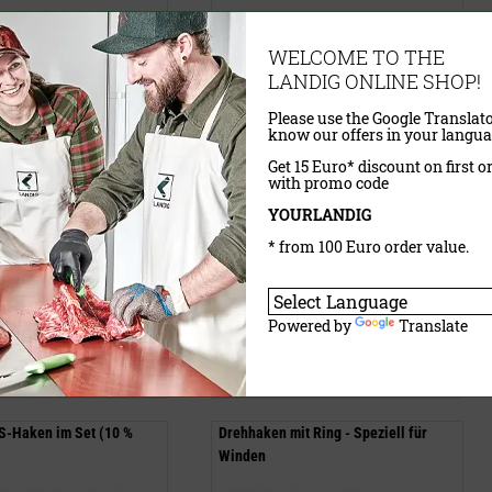
WELCOME TO THE
LANDIG ONLINE SHOP!
Please use the Google Translato
know our offers in your langua
Get 15 Euro* discount on first o
with promo code
YOURLANDIG
27,00 €
(UVP)
* from 100 Euro order value.
wSt.
exkl.
Versandkosten
ab
25,90 €
inklusive MwSt.
exkl.
Versandkosten
Powered by
Translate
aufen
Jetzt kaufen
 S-Haken im Set (10 %
Drehhaken mit Ring - Speziell für
Winden