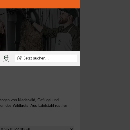
ängen von Niederwild, Geflügel und
en des Wildbrets. Aus Edelstahl rostfrei