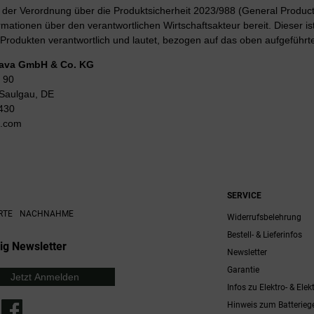
er Verordnung über die Produktsicherheit 2023/988 (General Product 
rmationen über den verantwortlichen Wirtschaftsakteur bereit. Dieser is
Produkten verantwortlich und lautet, bezogen auf das oben aufgeführte
Lava GmbH & Co. KG
 90
Saulgau, DE
430
g.com
SERVICE
RTE
NACHNAHME
Widerrufsbelehrung
Bestell- & Lieferinfos
ig Newsletter
Newsletter
Garantie
Jetzt Anmelden
Infos zu Elektro- & Elek
Hinweis zum Batterieg