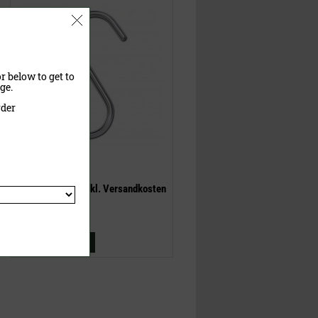
r below to get to
ge.
rder
1,95 €
(UVP)
ab
1,55 €
inklusive MwSt.
exkl.
Versandkosten
Jetzt kaufen