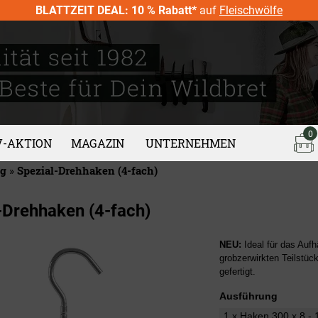
BLATTZEIT DEAL: 10 % Rabatt*
auf
Fleischwölfe
0
V-AKTION
MAGAZIN
UNTERNEHMEN
ng
»
Spezial-Drehhaken (4-fach)
-Drehhaken (4-fach)
NEU:
Ideal für das Aufh
grobzerwirkten Teilstück
gefertigt.
Ausführung