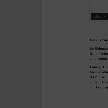
Jetzt k
Details zu
Im Rahmen d
hiermit Info
zu unseren 
Landig + 
Mackstraße
88348 Bad 
+49758190
info@landi