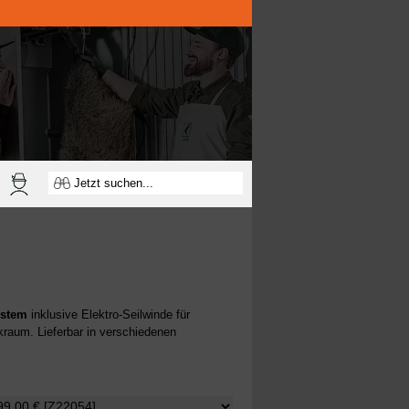
ystem
inklusive Elektro-Seilwinde für
raum. Lieferbar in verschiedenen