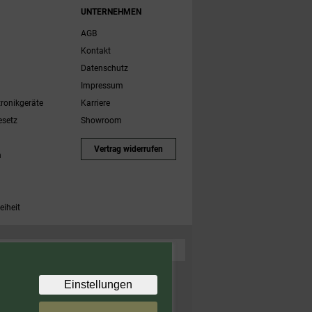
UNTERNEHMEN
AGB
Kontakt
Datenschutz
Impressum
tronikgeräte
Karriere
esetz
Showroom
Vertrag widerrufen
h
eiheit
 Zubehörartikel. Nicht einlösbar auf bereits rabattierte
Einstellungen