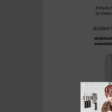
Einfache 
für Elekt
Andere 
Wildkühlzel
Deckenkühl
5.795,00 €
inklusive M