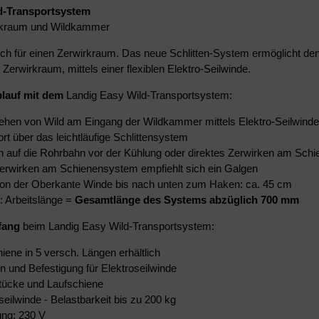
d-Transportsystem
irkraum und Wildkammer
ich für einen Zerwirkraum. Das neue Schlitten-System ermöglicht de
Zerwirkraum, mittels einer flexiblen Elektro-Seilwinde.
blauf mit dem
Landig Easy Wild-Transportsystem:
ehen von Wild am Eingang der Wildkammer mittels Elektro-Seilwinde
rt über das leichtläufige Schlittensystem
n auf die Rohrbahn vor der Kühlung oder direktes Zerwirken am Sch
erwirken am Schienensystem empfiehlt sich ein Galgen
on der Oberkante Winde bis nach unten zum Haken: ca. 45 cm
: Arbeitslänge =
Gesamtlänge des Systems abzüglich 700 mm
fang
beim Landig Easy Wild-Transportsystem:
iene in 5 versch. Längen erhältlich
en und Befestigung für Elektroseilwinde
tücke und Laufschiene
seilwinde - Belastbarkeit bis zu 200 kg
ng: 230 V