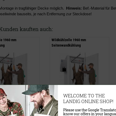
Montage in tragfähiger Decke möglich
.
Hinweis:
Bef.-Material für B
roseilwinde bauseits, je nach Entfernung zur Steckdose!
Kunden kauften auch:
le 1960 mm
Wildkühlzelle 1960 mm
ung
Seitenwandkühlung
WELCOME TO THE
LANDIG ONLINE SHOP!
5.795,00 €
Please use the Google Translato
know our offers in your langua
wSt.
exkl.
Versandkosten
inklusive MwSt.
exkl.
Versandkosten