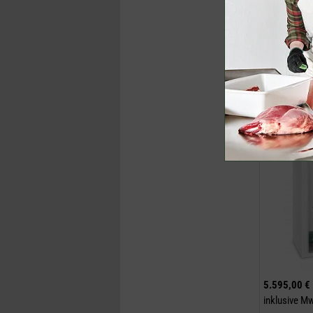
Jetzt k
Wildkühlzel
Deckenkühl
5.595,00 €
inklusive M