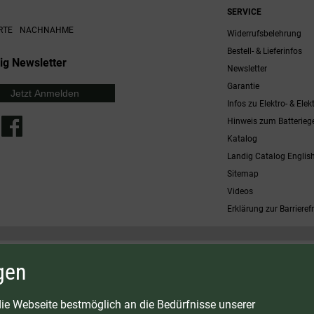
SERVICE
RTE
NACHNAHME
Widerrufsbelehrung
Bestell- & Lieferinfos
ig Newsletter
Newsletter
Garantie
Jetzt Anmelden
Infos zu Elektro- & Elek
Hinweis zum Batterieg
Katalog
Landig Catalog Englis
Sitemap
Videos
Erklärung zur Barrierefr
 möglich. Nicht mit anderen Gutscheinaktionen kombinierbar. Nur gültig für Fleischwölfe und ausgewählte
gen
osten
G:
LAVA - Vakuumiergeräte
|
DRY AGER - Reifeschränke
|
VIESSMANN - Kühlzellen
ie Webseite bestmöglich an die Bedürfnisse unserer