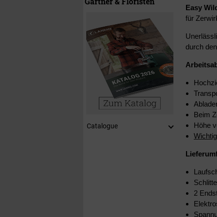
Gärtner & Floristen
Easy Wil
für Zerw
Unerlässl
durch den 
Arbeitsa
Hochzi
Transpo
Ablade
Beim Z
Höhe v
Catalogue
Wichtig
Lieferum
Laufsch
Schlitt
2 Ends
Elektro
Spannu