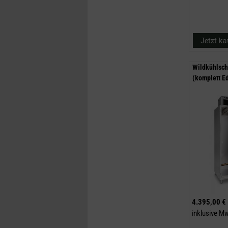
Jetzt k
Wildkühlsc
(komplett Ed
4.395,00 €
inklusive M