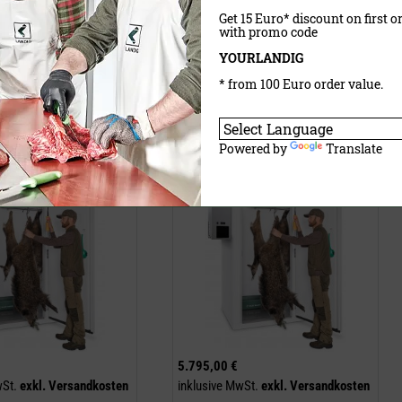
Get 15 Euro* discount on first o
with promo code
YOURLANDIG
aufen
Jetzt kaufen
* from 100 Euro order value.
le 2110 mm
Wildkühlzelle 2410 mm
Powered by
Translate
ung
Seitenwandkühlung
5.795,00 €
wSt.
exkl.
Versandkosten
inklusive MwSt.
exkl.
Versandkosten