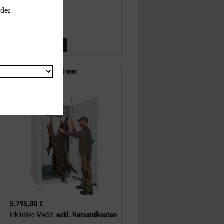
rder
Jetzt kaufen
Wildkühlzelle 2410 mm
Deckenkühlung
5.795,00 €
inklusive MwSt.
exkl.
Versandkosten