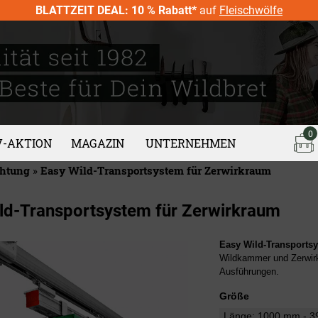
BLATTZEIT DEAL: 10 % Rabatt*
auf
Fleischwölfe
0
V-AKTION
MAGAZIN
UNTERNEHMEN
chtung
»
Easy Wild-Transportsystem für Zerwirkraum
ld-Transportsystem für Zerwirkraum
Easy Wild-Transports
Wildkammer und Zerwirk
Ausführungen.
Größe