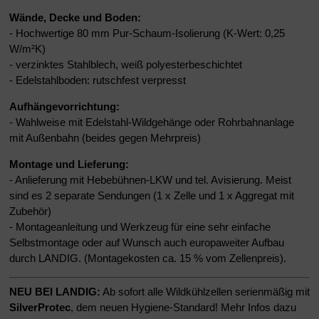
Wände, Decke und Boden:
- Hochwertige 80 mm Pur-Schaum-Isolierung (K-Wert: 0,25
W/m²K)
- verzinktes Stahlblech, weiß polyesterbeschichtet
- Edelstahlboden: rutschfest verpresst
Aufhängevorrichtung:
- Wahlweise mit Edelstahl-Wildgehänge oder Rohrbahnanlage
mit Außenbahn (beides gegen Mehrpreis)
Montage und Lieferung:
-
Anlieferung mit Hebebühnen-LKW und tel. Avisierung. Meist
sind es 2 separate Sendungen (1 x Zelle und 1 x Aggregat mit
Zubehör)
- Montageanleitung und Werkzeug für eine sehr einfache
Selbstmontage oder auf Wunsch auch europaweiter Aufbau
durch LANDIG. (Montagekosten ca. 15 % vom Zellenpreis).
NEU BEI LANDIG:
Ab sofort alle Wildkühlzellen serienmäßig mit
SilverProtec
, dem neuen Hygiene-Standard! Mehr Infos dazu