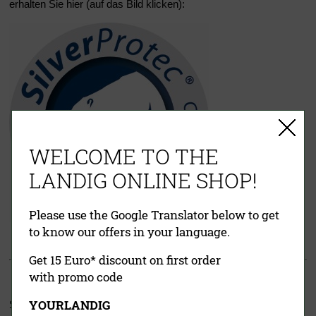
erhalten Sie hier (auf das Bild klicken):
WELCOME TO THE
LANDIG ONLINE SHOP!
Please use the Google Translator below to get
to know our offers in your language.
Get 15 Euro* discount on first order
with promo code
YOURLANDIG
Schneller und einfacher
Aufbau
durch das bewährte