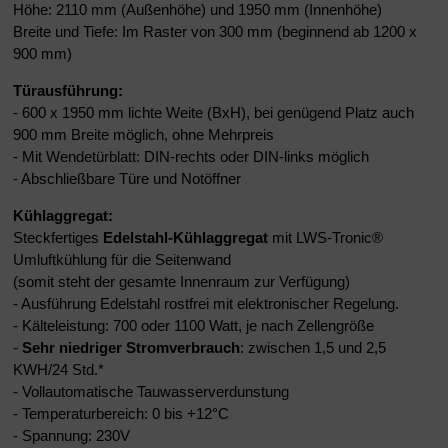
Höhe: 2110 mm (Außenhöhe) und 1950 mm (Innenhöhe)
Breite und Tiefe: Im Raster von 300 mm (beginnend ab 1200 x
900 mm)
Türausführung:
- 600 x 1950 mm lichte Weite (BxH), bei genügend Platz auch
900 mm Breite möglich, ohne Mehrpreis
- Mit Wendetürblatt: DIN-rechts oder DIN-links möglich
- Abschließbare Türe und Notöffner
Kühlaggregat:
Steckfertiges
Edelstahl-Kühlaggregat
mit LWS-Tronic®
Umluftkühlung für die Seitenwand
(somit steht der gesamte Innenraum zur Verfügung)
- Ausführung Edelstahl rostfrei mit elektronischer Regelung.
- Kälteleistung: 700 oder 1100 Watt, je nach Zellengröße
-
Sehr niedriger Stromverbrauch
: zwischen 1,5 und 2,5
KWH/24 Std.*
- Vollautomatische Tauwasserverdunstung
- Temperaturbereich: 0 bis +12°C
- Spannung: 230V