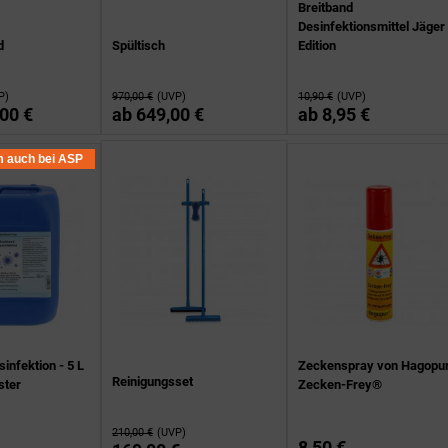
Breitband
Desinfektionsmittel Jäger
d
Spültisch
Edition
P)
970,00 €
(UVP)
10,90 €
(UVP)
00 €
ab
649,00 €
ab
8,95 €
 auch bei ASP
infektion - 5 L
Zeckenspray von Hagopu
Reinigungsset
ster
Zecken-Frey®
210,00 €
(UVP)
8,50 €