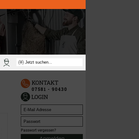
KONTAKT
07581 - 90430
LOGIN
Passwort vergessen?
Anmelden