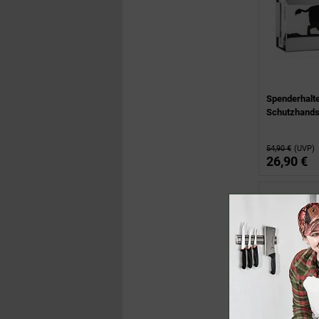
Spenderhalte
Schutzhand
54,90 €
(UVP)
26,90 €