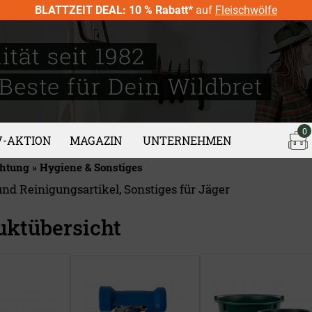
BLATTZEIT DEAL: 10 % Rabatt*
auf
Fleischwölfe
0
V-AKTION
MAGAZIN
UNTERNEHMEN
chtung
»
Hygiene & Sonstiges
nd Reinigungsartikel, Sonstiges für Jäger
uktübersicht