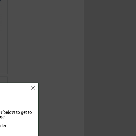
r below to get to
ge.
rder