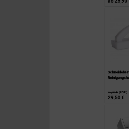
ab
25,90 
Schneidebret
Reinigungsh
35,00 €
(UVP)
29,50 €