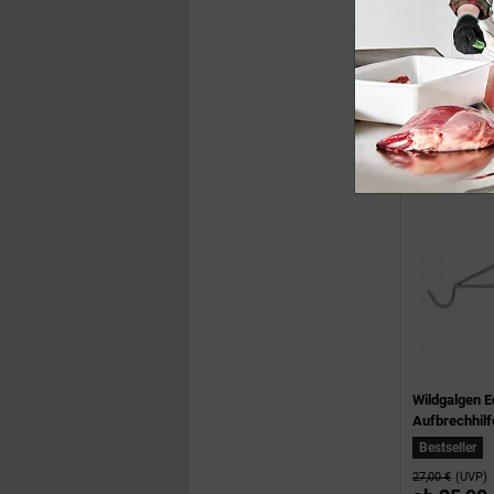
Nachfüllpapi
17,90 €
Wildgalgen Ed
Aufbrechhilf
Bestseller
27,00 €
(UVP)