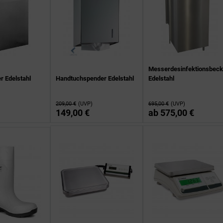
Messerdesinfektionsbec
r Edelstahl
Handtuchspender Edelstahl
Edelstahl
209,00 €
(UVP)
695,00 €
(UVP)
149,00 €
ab
575,00 €