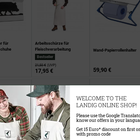
r für
Arbeitsschürze für
schuhe
Fleischverarbeitung
Wand-Papierrollenhalter
Bestseller
21,50 €
(UVP)
59,90 €
17,95 €
WELCOME TO THE
LANDIG ONLINE SHOP!
Please use the Google Translato
know our offers in your langua
Get 15 Euro* discount on first o
with promo code