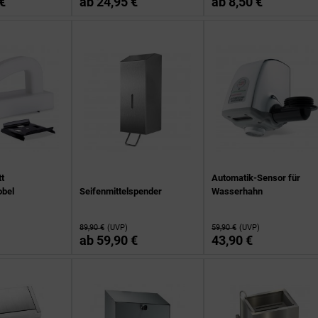
€
ab
24,95 €
ab
8,50 €
t
Automatik-Sensor für
obel
Seifenmittelspender
Wasserhahn
89,90 €
(UVP)
59,90 €
(UVP)
ab
59,90 €
43,90 €