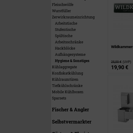
Fleischwölfe
Wurstfüller
Zerwirkraumeinrichtung
Arbeitstische
Stufentische
Spültische
Arbeitsschränke
Wildkammers
Hackblöcke
Aufhängesysteme
Hygiene & Sonstiges
25,00 €
(UVP)
19,90 €
Kühlaggregate
Konfiskatkühlung
Kühlraumtüren
Tiefkühlschränke
Mobile Kühlboxen
Sparsets
Fischer & Angler
Selbstvermarkter