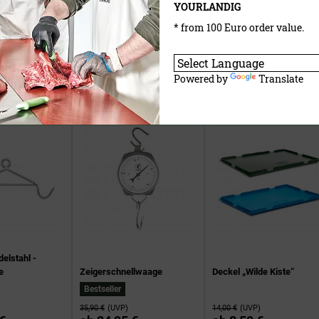
YOURLANDIG
* from 100 Euro order value.
Reinigungsbürste
Zerwirkraum Schlauch Se
errolle
20,50 €
(UVP)
175,00 €
(UVP)
Powered by
Translate
14,95 €
ab
139,50 €
elstahl -
e
Zeigerschnellwaage
Deckel „Wilde Kiste“
Bestseller
35,90 €
(UVP)
14,00 €
(UVP)