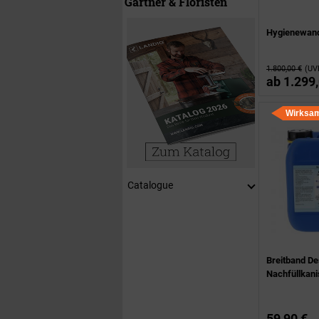
Gärtner & Floristen
Hygienewan
1.800,00 €
(UV
ab
1.299,
Wirksam
Catalogue
Breitband Des
Nachfüllkani
59,90 €