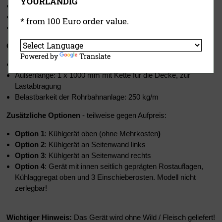
YOURLANDIG
Lieferung Gehäuse erfolgt komplett aufgebaut
Gehäuse wäre auch zerlegbar, passt somit durch jede Türe
* from 100 Euro order value.
Nur noch s
teckerfertige Kühlmaschine anbringen - fertig!
Gratis: Flex-Rohrbahnsystem im Wert von 550,- EUR
Powered by
Translate
2 Edelstahl Rohrbahnanlagen innen ca. 2 x 750 mm Länge
Außenlänge: 1 x 1000 mm mit Kette für die Decke, zur
Lastabtragung
Belastbarkeit der Rohrbahnanlage: 250 kg/m
Zusätzliche Optionen
- teilweise
gegen
Aufpreis:
Option 1
: Kühlgerät oben (ohne Mehrkosten
)
Option 2
: Kühlgerät an Seitenwand links
Option 3
: Kühlgerät an Seitenwand rechts
Option 4
: Gerät mit innen seitlich geprägten Rostauflagen,
Kühlaggregat oben und 3 Einschieberosten. Modell nicht
zerlegbar!
Wichtiger Hinweis:
Das Gerät wird ohne Wild / Fleisch geliefert!