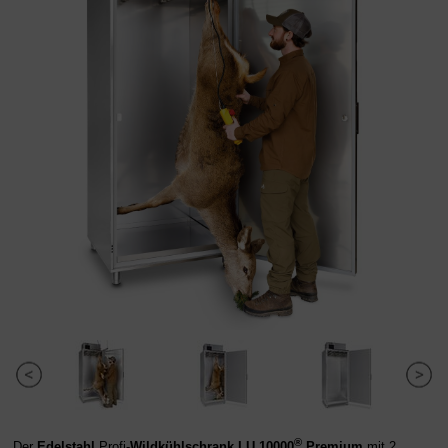
®
Der
Edelstahl
Profi-
Wildkühlschrank
LU 10000
Premium
mit 2