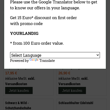
Please use the Google Translator below to get
Jetzt kaufen
Jetzt kaufen
to know our offers in your language.
Get 15 Euro* discount on first order
Arbeitsschürze für
Spenderhalter für
with promo code
Fleischverarbeitung
Schutzhandschuhe
YOURLANDIG
* from 100 Euro order value.
Powered by
Translate
21,50 €
(UVP)
54,90 €
(UVP)
17,95 €
26,90 €
inklusive MwSt.
exkl.
inklusive MwSt.
exkl.
Versandkosten
Versandkosten
Jetzt kaufen
Jetzt kaufen
Schwarz & Wild -
Schlauchhalter Edelstahl
Schutzhandschuhe