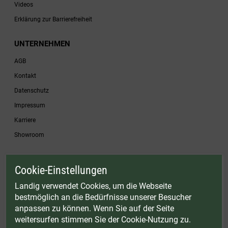
Videos
Erklärung zur Barrierefreiheit
UNTERNEHMEN
AGB
Kontakt
Datenschutz
Impressum
Karriere
Showroom
Cookie-Einstellungen
* Gültig bis einschließlich 17.08.2026. Keine Barauszahlung möglich. Nicht mit
anderen Gutscheinaktionen kombinierbar. Nur gültig für Fleischwölfe und ausgewählte
Landig verwendet Cookies, um die Webseite
Zubehörartikel. Nicht einlösbar auf bereits rabattierte Sets.
bestmöglich an die Bedürfnisse unserer Besucher
© Landig 1982-2026 (44 Jahre Qualität)
anpassen zu können. Wenn Sie auf der Seite
Alle Preise inkl. gesetzl. Mehrwertsteuer, zuzüglich Versandkosten
weitersurfen stimmen Sie der Cookie-Nutzung zu.
Weitere Marken oder Shops der Landig + Lava GmbH & Co. KG:
LAVA - Vakuumiergeräte
|