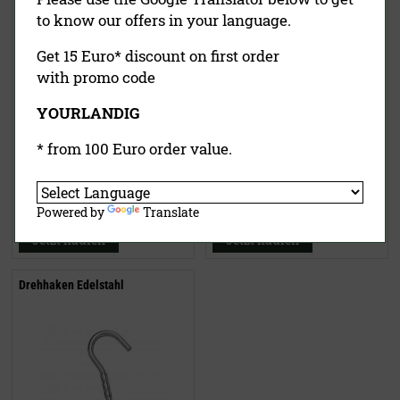
to know our offers in your language.
Get 15 Euro* discount on first order
with promo code
YOURLANDIG
* from 100 Euro order value.
54,90 €
(UVP)
1,95 €
(UVP)
26,90 €
ab
1,55 €
inklusive MwSt.
exkl.
inklusive MwSt.
exkl.
Powered by
Translate
Versandkosten
Versandkosten
Jetzt kaufen
Jetzt kaufen
Drehhaken Edelstahl