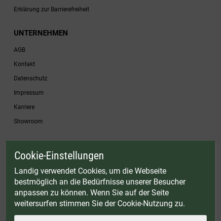
Erklärung zur Barrierefreiheit
UNTERNEHMEN
AGB
Kontakt
Datenschutz
Impressum
Karriere
Showroom
Cookie-Einstellungen
* Gültig bis einschließlich 17.08.2026. Keine Barauszahlung möglich. Nicht mit
anderen Gutscheinaktionen kombinierbar. Nur gültig für Fleischwölfe und ausgewählte
Landig verwendet Cookies, um die Webseite
Zubehörartikel. Nicht einlösbar auf bereits rabattierte Sets.
bestmöglich an die Bedürfnisse unserer Besucher
© Landig 1982-2026 (44 Jahre Qualität)
anpassen zu können. Wenn Sie auf der Seite
Alle Preise inkl. gesetzl. Mehrwertsteuer, zuzüglich Versandkosten
weitersurfen stimmen Sie der Cookie-Nutzung zu.
Weitere Marken oder Shops der Landig + Lava GmbH & Co. KG:
LAVA - Vakuumiergeräte
|
DRY AGER - Reifeschränke
|
VIESSMANN - Kühlzellen