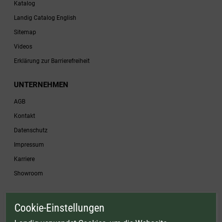
Katalog
Landig Catalog English
Sitemap
Videos
Erklärung zur Barrierefreiheit
UNTERNEHMEN
AGB
Kontakt
Datenschutz
Impressum
Karriere
Showroom
Cookie-Einstellungen
* Gültig bis einschließlich 17.08.2026. Keine Barauszahlung möglich. Nicht mit
anderen Gutscheinaktionen kombinierbar. Nur gültig für Fleischwölfe und ausgewählte