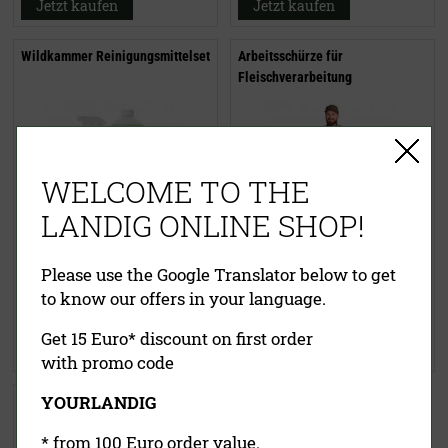
Jetzt kaufen
Jetzt kaufen
Wildkammer Reinigungsmittelset
Arbeitsschürze für
Fleischverarbeitung
WELCOME TO THE
LANDIG ONLINE SHOP!
57,85 €
(UVP)
21,50 €
(UVP)
Please use the Google Translator below to get
49,00 €
17,95 €
to know our offers in your language.
inklusive MwSt.
exkl.
inklusive MwSt.
exkl.
Versandkosten
Versandkosten
Get 15 Euro* discount on first order
Jetzt kaufen
Jetzt kaufen
with promo code
YOURLANDIG
Reinigungsbürste
* from 100 Euro order value.