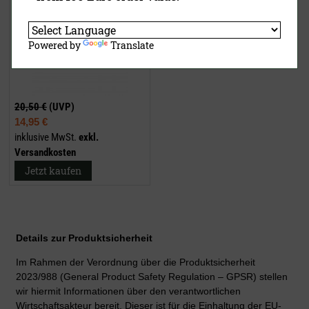
Powered by
Translate
20,50 €
(UVP)
14,95 €
inklusive MwSt.
exkl.
Versandkosten
Jetzt kaufen
Details zur Produktsicherheit
Im Rahmen der Verordnung über die Produktsicherheit
2023/988 (General Product Safety Regulation – GPSR) stellen
wir hiermit Informationen über den verantwortlichen
Wirtschaftsakteur bereit. Dieser ist für die Einhaltung der EU-