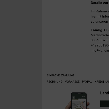
Details zu
Im Rahmen d
hiermit Info
zu unseren 
Landig + 
Mackstraße
88348 Bad 
+49758190
info@landi
EINFACHE ZAHLUNG
RECHNUNG
VORKASSE
PAYPAL
KREDITKA
Land