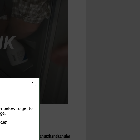
r below to get to
ge.
rder
Schwarz & Wild - Schutzhandschuhe