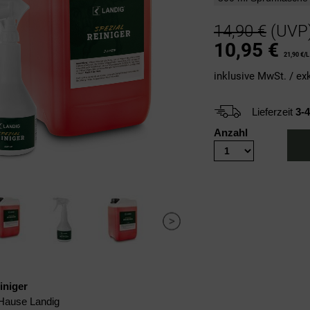
14,90 €
(UVP
10,95
€
21,90 €/L
inklusive MwSt. / ex
Lieferzeit
3-
Anzahl
iniger
Hause Landig