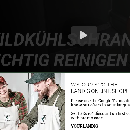
WELCOME TO THE
LANDIG ONLINE SHOP!
Please use the Google Translato
know our offers in your langua
Kunden kauften auch:
Get 15 Euro* discount on first o
with promo code
YOURLANDIG
ralisator
Breitband Desinfektionsmittel Jäger