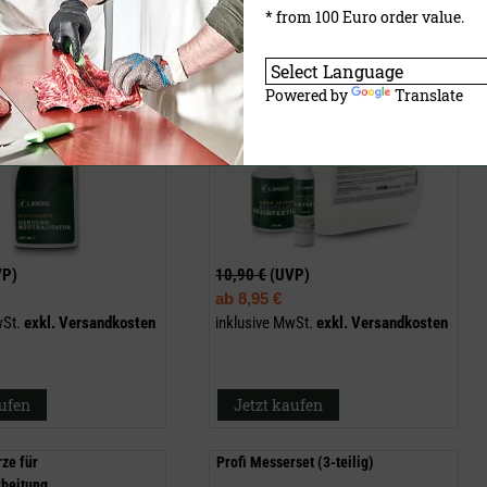
Edition
* from 100 Euro order value.
Powered by
Translate
VP)
10,90 €
(UVP)
ab
8,95 €
wSt.
exkl.
Versandkosten
inklusive MwSt.
exkl.
Versandkosten
aufen
Jetzt kaufen
ze für
Profi Messerset (3-teilig)
rbeitung