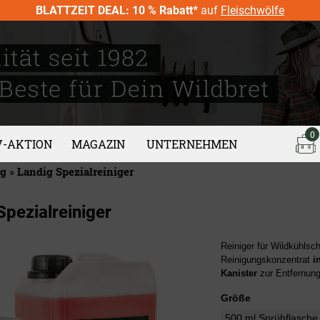
BLATTZEIT DEAL: 10 % Rabatt*
auf
Fleischwölfe
0
V-AKTION
MAGAZIN
UNTERNEHMEN
ng
»
Landig Spezialreiniger
Spezialreiniger
Reiniger für Wildkühls
Reinigungskonzentrat
i
Kanister
zur Entfernun
Größe