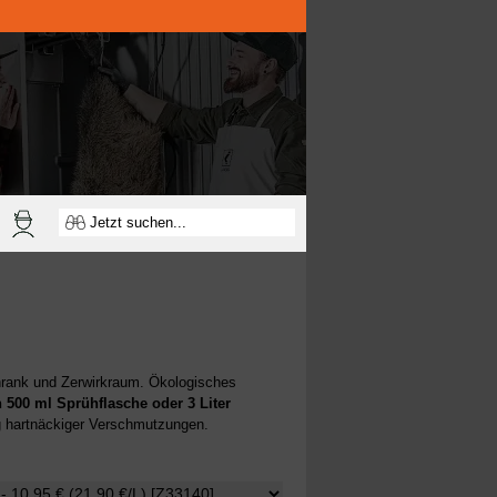
chrank und Zerwirkraum. Ökologisches
n 500 ml Sprühflasche
oder 3 Liter
g hartnäckiger Verschmutzungen.