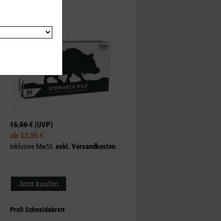
15,00 €
(UVP)
ab
12,95 €
inklusive MwSt.
exkl.
Versandkosten
Jetzt kaufen
Profi Schneidebrett