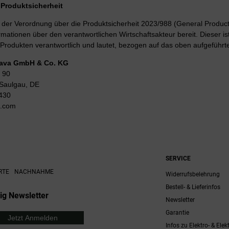
r Produktsicherheit
er Verordnung über die Produktsicherheit 2023/988 (General Product 
rmationen über den verantwortlichen Wirtschaftsakteur bereit. Dieser is
Produkten verantwortlich und lautet, bezogen auf das oben aufgeführte
Lava GmbH & Co. KG
 90
Saulgau, DE
430
g.com
SERVICE
RTE
NACHNAHME
Widerrufsbelehrung
Bestell- & Lieferinfos
ig Newsletter
Newsletter
Garantie
Jetzt Anmelden
Infos zu Elektro- & Elek