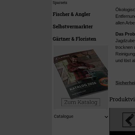
Sparsets
Ökologisc
Fischer & Angler
Entfernun
allen Arb
Selbstvermarkter
Das Prob
Gärtner & Floristen
Jagdzubeh
trocknen 
Reinigung
und löst 
Sicherhei
Produktv
Catalogue