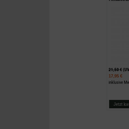
21,50 €
(U
17,95 €
inklusive M
Jetzt k