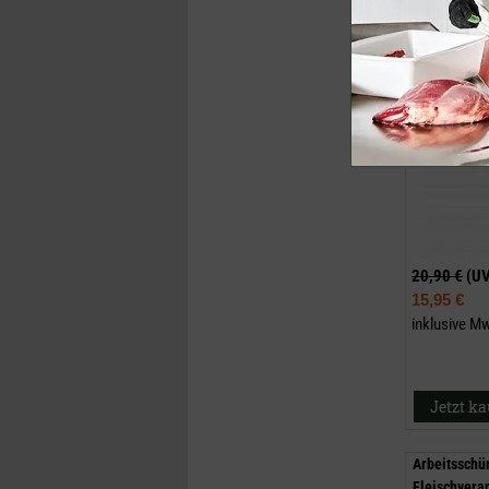
20,90 €
(U
15,95 €
inklusive M
Jetzt k
Arbeitsschür
Fleischvera