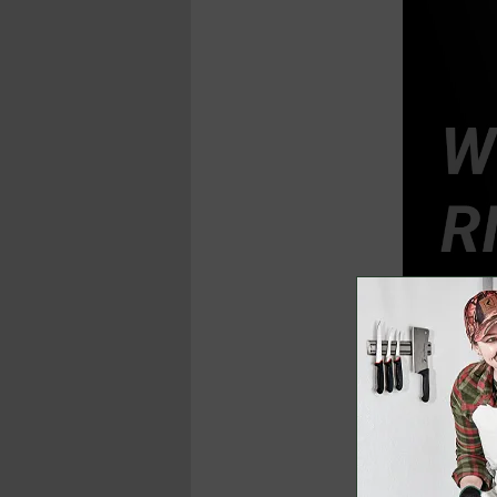
Andere 
Geruchsneut