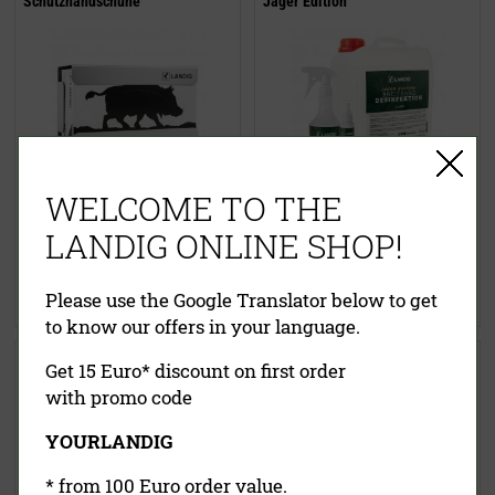
Schutzhandschuhe
Jäger Edition
WELCOME TO THE
54,90 €
(UVP)
10,90 €
(UVP)
26,90 €
ab
8,95 €
LANDIG ONLINE SHOP!
inklusive MwSt.
exkl.
inklusive MwSt.
exkl.
Versandkosten
Versandkosten
Please use the Google Translator below to get
Jetzt kaufen
Jetzt kaufen
to know our offers in your language.
Schnittschutzhandschuh
Reinigungsset
Get 15 Euro* discount on first order
with promo code
YOURLANDIG
* from 100 Euro order value.