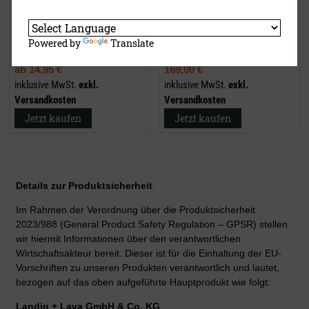
Powered by
Translate
15,50 €
(UVP)
210,00 €
(UVP)
ab
14,95 €
169,00 €
inklusive MwSt.
exkl.
inklusive MwSt.
exkl.
Versandkosten
Versandkosten
Jetzt kaufen
Jetzt kaufen
Details zur Produktsicherheit
Im Rahmen der Verordnung über die Produktsicherheit
2023/988 (General Product Safety Regulation – GPSR) stellen
wir hiermit Informationen über den verantwortlichen
Wirtschaftsakteur bereit. Dieser ist für die Einhaltung der EU-
Vorschriften zu unseren Produkten verantwortlich und lautet,
bezogen auf das oben aufgeführte Hauptprodukt wie folgt:
Landig + Lava GmbH & Co. KG