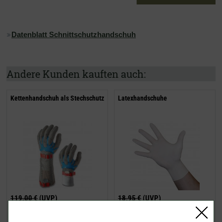
Datenblatt Schnittschutzhandschuh
Andere Kunden kauften auch:
Kettenhandschuh als Stechschutz
Latexhandschuhe
119,00 €
(UVP)
18,95 €
(UVP)
ab
84,95 €
ab
13,95 €
inklusive MwSt.
exkl.
inklusive MwSt.
exkl.