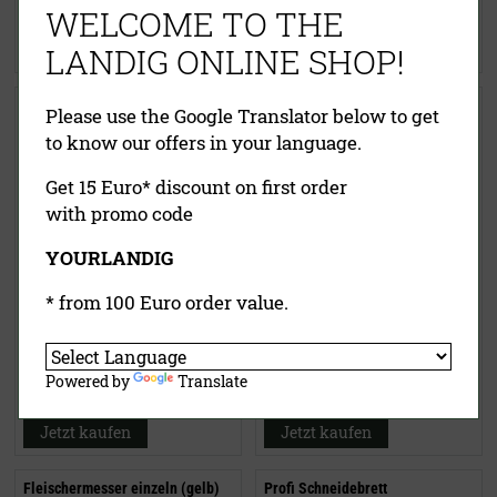
WELCOME TO THE
Versandkosten
Versandkosten
Jetzt kaufen
Jetzt kaufen
LANDIG ONLINE SHOP!
Zerwirkset Jungjäger (13 Teile)
Ausbeiner PRIME-GRIP
Please use the Google Translator below to get
(schwarz)
to know our offers in your language.
Get 15 Euro* discount on first order
with promo code
YOURLANDIG
* from 100 Euro order value.
259,28 €
(UVP)
21,90 €
(UVP)
233,00 €
ab
16,95 €
inklusive MwSt.
exkl.
inklusive MwSt.
exkl.
Powered by
Translate
Versandkosten
Versandkosten
Jetzt kaufen
Jetzt kaufen
Fleischermesser einzeln (gelb)
Profi Schneidebrett