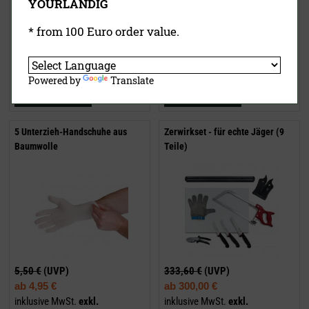
YOURLANDIG
* from 100 Euro order value.
15,50 €
(UVP)
5,50 €
(UVP)
ab
14,95 €
4,95 €
inklusive MwSt.
exkl.
inklusive MwSt.
exkl.
Versandkosten
Versandkosten
Powered by
Translate
Jetzt kaufen
Jetzt kaufen
5 Unterzieh-Handschuhe aus
Zerwirkset - für echte Jäger (9
Baumwolle
Teile)
5,50 €
(UVP)
333,60 €
(UVP)
ab
4,95 €
ab
300,00 €
inklusive MwSt.
exkl.
inklusive MwSt.
exkl.