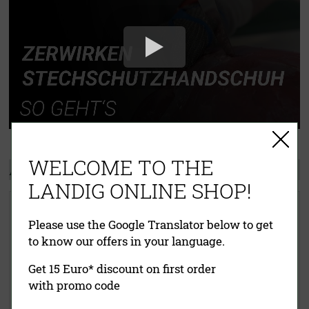
WELCOME TO THE
Andere Kunden kauften auch:
LANDIG ONLINE SHOP!
Schnittschutzhandschuh
Handschuhspanner
Please use the Google Translator below to get
to know our offers in your language.
Get 15 Euro* discount on first order
with promo code