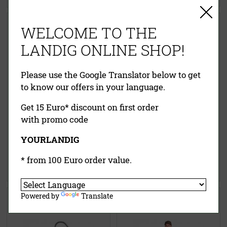
Wildspreizkralle Spagat
Kompakt Wildspreizer
WELCOME TO THE
LANDIG ONLINE SHOP!
Please use the Google Translator below to get
to know our offers in your language.
Get 15 Euro* discount on first order
with promo code
21,90 €
(UVP)
14,00 €
(UVP)
ab
18,95 €
ab
9,95 €
YOURLANDIG
inklusive MwSt.
exkl.
inklusive MwSt.
exkl.
Versandkosten
Versandkosten
* from 100 Euro order value.
Jetzt kaufen
Jetzt kaufen
Powered by
Translate
Spezial-Drehhaken (4-fach)
Arbeitsschürze für
Fleischverarbeitung