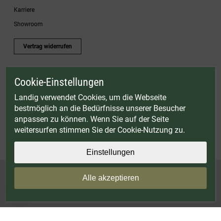
Karriere
Showroom
Vertrag widerrufen
Cookie-Einstellungen
* Gültig bis einschließlich 17.08.2026. Keine Barauszahlung möglich. Nicht mit
anderen Gutscheinaktionen kombinierbar. Nur gültig für Fleischwölfe und ausgewählte
Landig verwendet Cookies, um die Webseite
Zubehörartikel. Nicht einlösbar auf bereits rabattierte Sets.
bestmöglich an die Bedürfnisse unserer Besucher
© Landig 1982-2026 (44 Jahre Qualität)
anpassen zu können. Wenn Sie auf der Seite
Alle Preise inkl. gesetzl. Mehrwertsteuer, zuzüglich Versandkosten
weitersurfen stimmen Sie der Cookie-Nutzung zu.
Weitere Marken oder Shops der Landig + Lava GmbH & Co. KG:
LAVA - Vakuumiergeräte
|
DRY AGER - Reifeschränke
|
VIESSMANN - Kühlzellen
Einstellungen
Alle akzeptieren