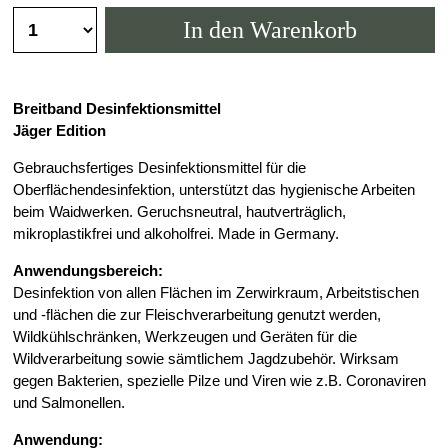
Fleischwölfe
In den Warenkorb
Wurstfüller
Därme & Gewürzmischungen
Kutter
Schneidemaschinen
Breitband Desinfektionsmittel
Bücher
Jäger Edition
Gebrauchsfertiges Desinfektionsmittel für die
Oberflächendesinfektion, unterstützt das hygienische Arbeiten
beim Waidwerken. Geruchsneutral, hautverträglich,
mikroplastikfrei und alkoholfrei. Made in Germany.
Anwendungsbereich:
Desinfektion von allen Flächen im Zerwirkraum, Arbeitstischen
und -flächen die zur Fleischverarbeitung genutzt werden,
Wildkühlschränken, Werkzeugen und Geräten für die
Vakuumiergeräte
Wildverarbeitung sowie sämtlichem Jagdzubehör. Wirksam
Vakuumbeutel & -rollen
gegen Bakterien, spezielle Pilze und Viren wie z.B. Coronaviren
Vakuumbehälter & Deckel
und Salmonellen.
Vakuumierzubehör
Sous-Vide
Anwendung
: