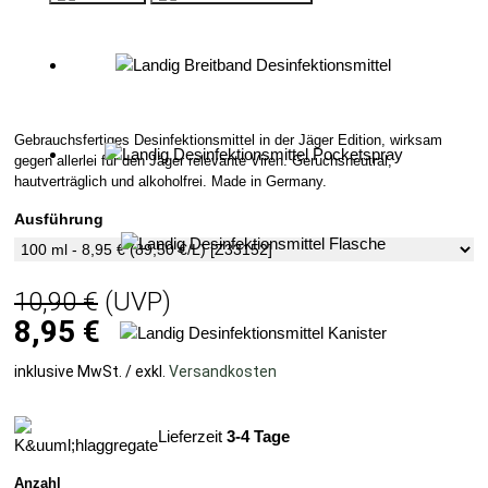
S-Haken & Co.
Gebrauchsfertiges Desinfektionsmittel in der Jäger Edition, wirksam
Wildbrethygiene & Reinigung
gegen allerlei für den Jäger relevante Viren. Geruchsneutral,
Schutz- und Kettenhandschuhe
hautverträglich und alkoholfrei. Made in Germany.
Schneidbretter
Ausführung
Hängewaagen & Co.
Berge- & Zerwirkhilfen
Aufhängesysteme
Messer & Co.
10,90 €
(UVP)
Messerschärfer
8,95
€
Spalter & Sägen
Arbeitstische & Spülbecken
inklusive MwSt. / exkl.
Versandkosten
Arbeitsschränke Edelstahl
Hackblöcke
Lieferzeit
3-4 Tage
Anzahl