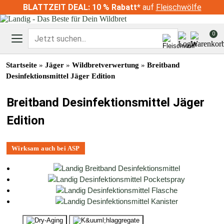
Skip
BLATTZEIT DEAL: 10 % Rabatt*
auf
Fleischwölfe
to
content
0
Startseite
»
Jäger
»
Wildbretverwertung
»
Breitband
PRODUKTE
Desinfektionsmittel Jäger Edition
JÄGERWELT
Breitband Desinfektionsmittel Jäger
LJV-AKTION
Edition
Wildkühlschränke
Zubehör Wildkühlschränke
Reifeschrank Dry Aging
MAGAZIN
Wirksam auch bei ASP
Wildkühlzellen
Zubehör Wildkühlzellen
UNTERNEHMEN
Kühlaggregate
Kühlraumtüren
Wildtiefkühlschrank
Konfiskatkühlung
Kühlboxen