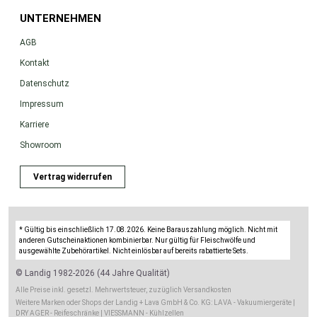
UNTERNEHMEN
AGB
Kontakt
Datenschutz
Impressum
Karriere
Showroom
Vertrag widerrufen
* Gültig bis einschließlich 17.08.2026. Keine Barauszahlung möglich. Nicht mit
anderen Gutscheinaktionen kombinierbar. Nur gültig für Fleischwölfe und
ausgewählte Zubehörartikel. Nicht einlösbar auf bereits rabattierte Sets.
© Landig 1982-2026 (44 Jahre Qualität)
Alle Preise inkl. gesetzl. Mehrwertsteuer, zuzüglich Versandkosten
Weitere Marken oder Shops der Landig + Lava GmbH & Co. KG:
LAVA - Vakuumiergeräte
|
DRY AGER - Reifeschränke
|
VIESSMANN - Kühlzellen