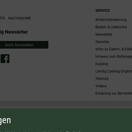
SERVICE
RTE
NACHNAHME
Widerrufsbelehrung
Bestell- & Lieferinfos
ig Newsletter
Newsletter
Garantie
Jetzt Anmelden
Infos zu Elektro- & Elek
Hinweis zum Batterieg
Katalog
Landig Catalog Englis
Sitemap
Videos
Erklärung zur Barrierefr
 möglich. Nicht mit anderen Gutscheinaktionen kombinierbar. Nur gültig für Fleischwölfe und ausgewählte
gen
osten
G:
LAVA - Vakuumiergeräte
|
DRY AGER - Reifeschränke
|
VIESSMANN - Kühlzellen