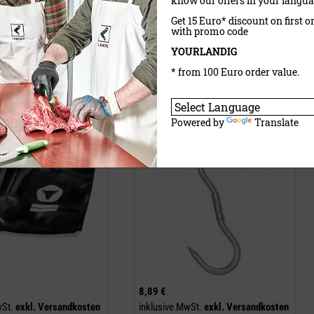
know our offers in your langua
wSt.
exkl.
Versandkosten
inklusive MwSt.
exkl.
Versandkosten
Get 15 Euro* discount on first o
with promo code
YOURLANDIG
aufen
Jetzt kaufen
* from 100 Euro order value.
akuumbeutel (schwarz)
Drehhaken Edelstahl
Powered by
Translate
8,89 €
wSt.
exkl.
Versandkosten
inklusive MwSt.
exkl.
Versandkosten