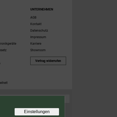
UNTERNEHMEN
AGB
Kontakt
Datenschutz
Impressum
tronikgeräte
Karriere
esetz
Showroom
Vertrag widerrufen
h
eiheit
 Zubehörartikel. Nicht einlösbar auf bereits rabattierte
Einstellungen