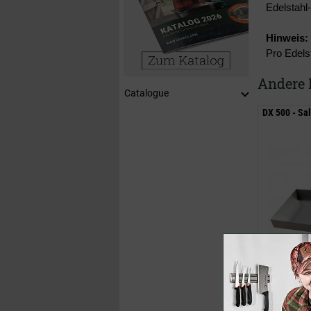
Edelstahl
Hinweis:
Pro Edels
Andere 
Catalogue
DX 500 - Sa
54,00 €