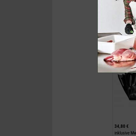
inklusive M
Jetzt k
Dry Ager® V
34,80 €
inklusive M