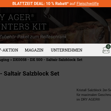
BLATTZEIT DEAL: 10 % Rabatt*
auf
Fleischwölfe
0
V-AKTION
MAGAZIN
UNTERNEHMEN
Aging
»
DX0058 - DX 500 - Saltair Salzblock Set
- Saltair Salzblock Set
Kristall Salzblock 2er-S
für maximalen Geschmac
im DRY AGER®