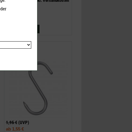
ge.
inklusive MwSt.
exkl.
Versandkosten
rder
Jetzt kaufen
S-Haken Edelstahl
1,95 €
(UVP)
ab
1,55 €