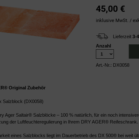
45,00
€
inklusive MwSt. / ex
Lieferzeit
3-
Anzahl
Art.-Nr.: DX0058
R® Original Zubehör
 x Salzblock (DX0058)
Dry Ager Saltair® Salzblöcke – 100 % natürlich, für ein noch intensiv
zung der Luftfeuchteregulierung in Ihrem DRY AGER® Reifeschrank.
arkeit eines Salzblocks liegt im Dauerbetrieb des DX 500® bei weit ü