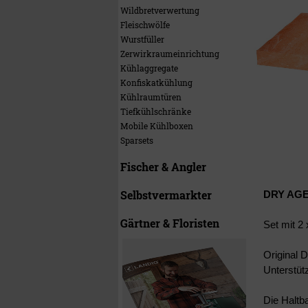
Wildbretverwertung
Fleischwölfe
Wurstfüller
Zerwirkraumeinrichtung
Kühlaggregate
Konfiskatkühlung
Kühlraumtüren
Tiefkühlschränke
Mobile Kühlboxen
Sparsets
Fischer & Angler
Selbstvermarkter
DRY AGE
Gärtner & Floristen
Set mit 2
Original 
Unterstüt
Die Haltb