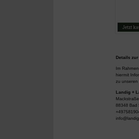
Jetzt k
Details zu
Im Rahmen d
hiermit Info
zu unseren 
Landig + 
Mackstraße
88348 Bad 
+49758190
info@landi