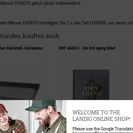
-Wanne DX0075 gleich direkt mitbestellen!
tahl-Wanne DX0075 benötigen Sie 1 x das Set DX0058, um diese volls
Kunden kauften auch:
ltair Edelstahl-Salzwanne
DRY AGER® - Die Dry Aging Bibel
WELCOME TO THE
LANDIG ONLINE SHOP!
79,95 €
Please use the Google Translato