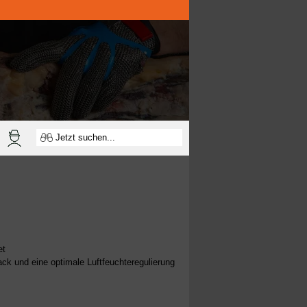
et
k und eine optimale Luftfeuchteregulierung