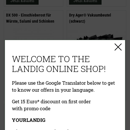
Jetzt kaufen
Jetzt kaufen
DX 500 - Einschieberost für
Dry Ager® Vakuumbeutel
Würste, Salami und Schinken
(schwarz)
WELCOME TO THE
LANDIG ONLINE SHOP!
ab
49,00 €
34,80 €
inklusive MwSt.
exkl.
inklusive MwSt.
exkl.
Please use the Google Translator below to get
Versandkosten
Versandkosten
to know our offers in your language.
Jetzt kaufen
Jetzt kaufen
Get 15 Euro* discount on first order
with promo code
DRY AGER® - Etiketten
YOURLANDIG