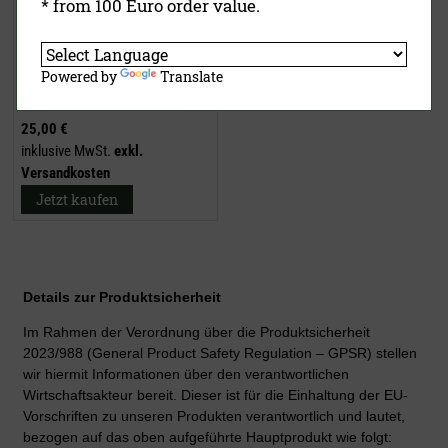
* from 100 Euro order value.
Powered by
Translate
25,00 €
inklusive MwSt.
exkl.
Versandkosten
Jetzt kaufen
Details zur Produktsicherheit
Im Rahmen der Verordnung über die Produktsicherheit
2023/988 (General Product Safety Regulation – GPSR) stellen
wir hiermit Informationen über den verantwortlichen
Wirtschaftsakteur bereit. Dieser ist für die Einhaltung der EU-
Vorschriften zu unseren Produkten verantwortlich und lautet,
bezogen auf das oben aufgeführte Hauptprodukt wie folgt: