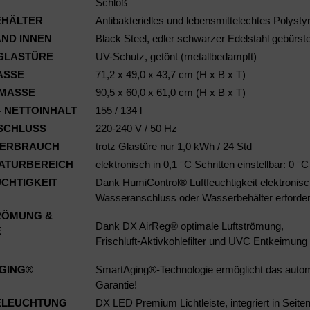
Schloß
EHÄLTER
Antibakterielles und lebensmittelechtes Polystyr
ND INNEN
Black Steel, edler schwarzer Edelstahl gebürste
RGLASTÜRE
UV-Schutz, getönt (metallbedampft)
ASSE
71,2 x 49,0 x 43,7 cm (H x B x T)
MASSE
90,5 x 60,0 x 61,0 cm (H x B x T)
 NETTOINHALT
155 / 134 l
SCHLUSS
220-240 V / 50 Hz
ERBRAUCH
trotz Glastüre nur 1,0 kWh / 24 Std
ATURBEREICH
elektronisch in 0,1 °C Schritten einstellbar: 0 °
CHTIGKEIT
Dank HumiControl® Luftfeuchtigkeit elektronisch
Wasseranschluss oder Wasserbehälter erforder
RÖMUNG &
Dank DX AirReg® optimale Luftströmung,
E
Frischluft-Aktivkohlefilter und UVC Entkeimung
GING®
SmartAging®-Technologie ermöglicht das automat
Garantie!
ELEUCHTUNG
DX LED Premium Lichtleiste, integriert in Sei