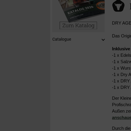
DRY AGE
Das Origin
Catalogue
Inklusive
-1 x Edel
-1 x Salz
-1 x Wurs
-1 x Dry A
-1 x DRY
-1 x DRY
Der Klein
Profischr
Außen zei
anschau
Durch die