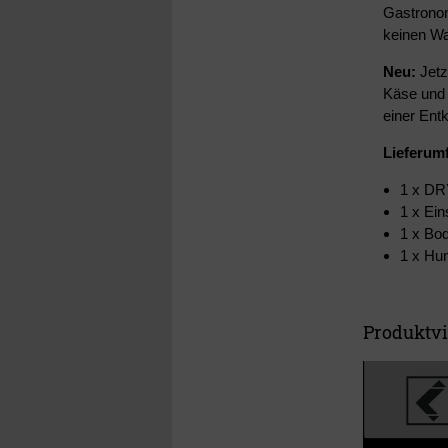
Gastronom
keinen Was
Neu
:
Jetz
Käse und 
einer Ent
Lieferum
1 x DR
1 x Ei
1 x Bo
1 x Hun
Produktv