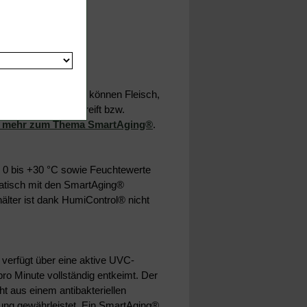
Aging®-Technologie können Fleisch,
ck ganz einfach gereift bzw.
er mehr zum Thema SmartAging®
.
n 0 bis +30 °C sowie Feuchtewerte
matisch mit den SmartAging®
ter ist dank HumiControl® nicht
verfügt über eine aktive UVC-
o Minute vollständig entkeimt. Der
eht aus einem antibakteriellen
igung gewährleistet. Ein SmartAging®