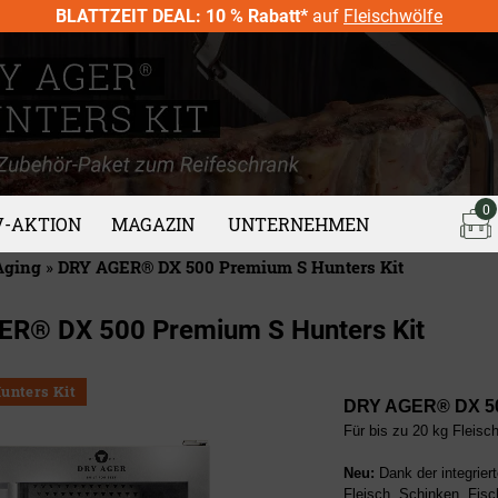
BLATTZEIT DEAL: 10 % Rabatt*
auf
Fleischwölfe
0
V-AKTION
MAGAZIN
UNTERNEHMEN
Aging
»
DRY AGER® DX 500 Premium S Hunters Kit
ER® DX 500 Premium S Hunters Kit
Hunters Kit
DRY AGER® DX 5
Für bis zu 20 kg Fleisc
Neu:
Dank der integrie
Fleisch, Schinken, Fisc