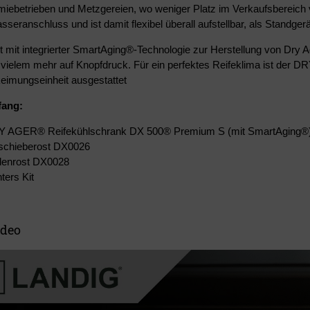
iebetrieben und Metzgereien, wo weniger Platz im Verkaufsbereich v
seranschluss und ist damit flexibel überall aufstellbar, als Standgerät
t mit integrierter SmartAging®-Technologie zur Herstellung von Dry A
vielem mehr auf Knopfdruck. Für ein perfektes Reifeklima ist der
keimungseinheit ausgestattet
fang:
Y AGER® Reifekühlschrank DX 500® Premium S (mit SmartAging®
nschieberost DX0026
denrost DX0028
ters Kit
ideo