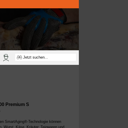
00 Premium S
h
rten SmartAging®-Technologie können
h, Wurst, Käse, Kräuter, Teigwaren und