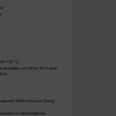
ol
t
C bis +30 °C
 einstellbar von 40 bis 90 % (kein
lich)
isierte Reifen inklusive Geling-
tenwänden zur bestmöglichen