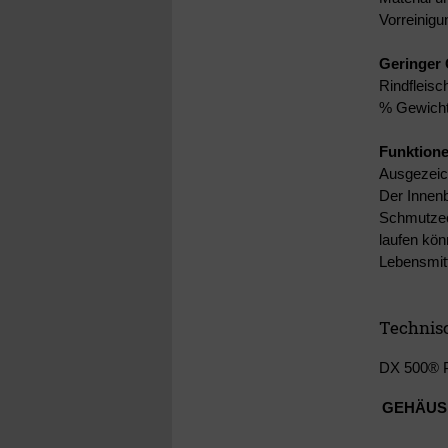
Vorreinig
Geringer 
Rindfleisc
% Gewicht
Funktione
Ausgezeich
Der Innenb
Schmutzeck
laufen kön
Lebensmitt
Technisc
DX 500® 
GEHÄUS