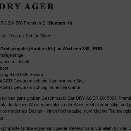
R® DX 500 Premium S
| Hunters Kit
al - Jetzt als Set für Jäger!
 Gratiszugabe (Hunters Kit) im Wert von 350,- EUR:
stahlgehänge
wanne mit Inhalt
trost
ging Bibel (336 Seiten)
 AGER Gewürzmischung Kaminwurzen Style
 AGER Gewürzmischung Incredible Game
e für den ganz großen Geschmack! Der DRY AGER DX 500® Premium S 
ank, der keinen Wasseranschluss oder Wasserbehälter benötigt und ge
tlos modernes Design – innen hochpräzise, durchdachte Technologie:
en
.
 kompakte Größe eignet sich dieser Reifeschrank vor allem für das 