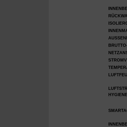
INNENB
RÜCKWA
ISOLIE
INNENM
AUSSEN
BRUTTO-
NETZAN
STROMV
TEMPER
LUFTFEU
LUFTST
HYGIEN
SMARTA
INNENB