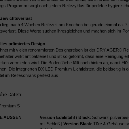
ungs-Programm sorgt nach jedem Reifezyklus für perfekte hygienis
Gewichtsverlust
h liegt nach 4 Wochen Reifezeit am Knochen bei gerade einmal ca. 
sverlust. Diese Werte suchen ihresgleichen und machen sich im Por
lles prämiertes Design
net mit vielen renommierten Designpreisen ist der DRY AGER® Reif
ehälter wirkt antibakteriell und ist so geformt, dass eine Reinigung er
en vermieden wird. Die Bodenfläche fällt nach hinten ab, damit Flü
nen. Die integrierten DX LED Premium Lichtleisten, die beidseitig in de
el im Reifeschrank perfekt aus
he Daten:
Premium S
E AUSSEN
Version Edelstahl / Black:
Schwarz pulverbeschi
mit Schloß
|
Version Black
: Türe & Gehäuse s