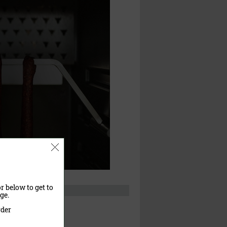
r below to get to
ge.
rder