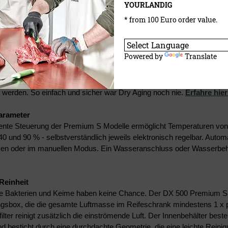
YOURLANDIG
* from 100 Euro order value.
R® Features im Überblick
Powered by
Translate
ing®
ig und nur im DRY AGER® Reifeschrank! Dank der integrierten Smart
Fisch, Wurst, Käse, Kräuter, Teigwaren und vieles mehr auf Knopfdru
 werden. So einfach und sicher war Dry Aging noch nie.
Erfahre hi
arameter
igente Steuerung der Premium S Modelle ermöglicht Temperaturen vo
0 und 90 % - selbstverständlich jeweils elektronisch regelbar. Auto
n oder im manuellen Modus. Ein Wasseranschluss oder Wasserbehäl
.
Reinheit
he Bakterien und Keime haben keine Chance. Der DX 500 Premium S 
sbox, die die gesamte Luftmasse im Reifeschrank mindestens 1 x pr
filter reinigt zusätzlich die einströmende Luft. Der Innenbehälter best
nd besticht durch eine durchdachte Geometrie, die eine leichte Rein