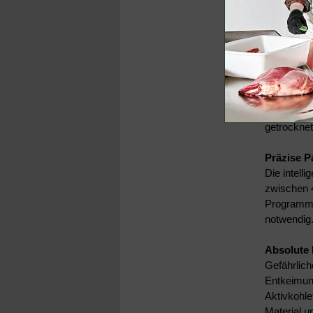
DRY AGE
SmartAg
Einzigart
Schinken, 
getrocknet
Präzise P
Die intell
zwischen 4
Programme
notwendig
Absolute 
Gefährlic
Entkeimung
Aktivkohle
Material u