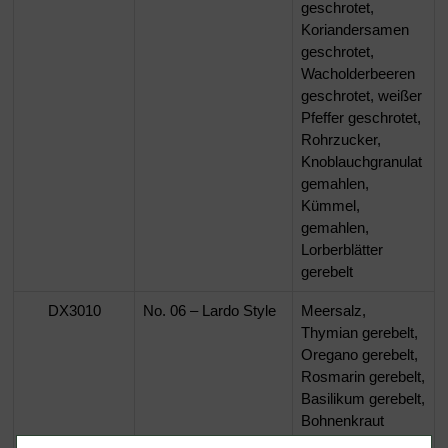
geschrotet,
Koriandersamen
geschrotet,
Wacholderbeeren
geschrotet, weißer
Pfeffer geschrotet,
Rohrzucker,
Knoblauchgranulat
gemahlen,
Kümmel,
gemahlen,
Lorberblätter
gerebelt
DX3010
No. 06 – Lardo Style
Meersalz,
Thymian gerebelt,
Oregano gerebelt,
Rosmarin gerebelt,
Basilikum gerebelt,
Bohnenkraut
gerebelt, Majoran