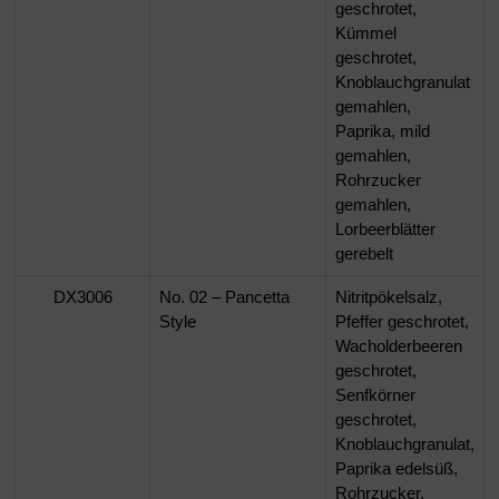
geschrotet,
Kümmel
geschrotet,
Knoblauchgranulat
gemahlen,
Paprika, mild
gemahlen,
Rohrzucker
gemahlen,
Lorbeerblätter
gerebelt
DX3006
No. 02 – Pancetta
Nitritpökelsalz,
Style
Pfeffer geschrotet,
Wacholderbeeren
geschrotet,
Senfkörner
geschrotet,
Knoblauchgranulat,
Paprika edelsüß,
Rohrzucker,