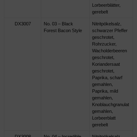
Lorbeerblätter,
gerebelt
DX3007
No. 03 – Black
Nitritpökelsalz,
Forest Bacon Style
schwarzer Pfeffer
geschrotet,
Rohrzucker,
Wacholderbeeren
geschrotet,
Koriandersaat
geschrotet,
Paprika, scharf
gemahlen,
Paprika, mild
gemahlen,
Knoblauchgranulat
gemahlen,
Lorbeerblatt
gerebelt
DX3008
No. 04 – Incredible
Nitritpökelsalz,