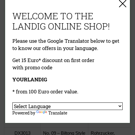
gerebelt
WELCOME TO THE
DX3011
No. 07 – Incredible
Nitritpökelsalz,
LANDIG ONLINE SHOP!
Duck
Meersalz,
schwarzer Pfeffer
geschrotet,
Please use the Google Translator below to get
Wacholderbeeren
to know our offers in your language.
geschrotet,
Koriandersamen
Get 15 Euro* discount on first order
geschrotet, Zimt
with promo code
gemahlen,
Rohrzucker,
YOURLANDIG
Kardamon
geschrotet
* from 100 Euro order value.
DX3012
No. 08 – Beef Jerky
Pfeffer schwarz
Style
gemahlen,
Powered by
Translate
Zwiebelgranulat,
Chilliflocken
DX3013
No. 09 – Biltong Style
Rohrzucker,