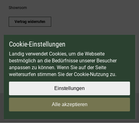
Showroom
Vertrag widerrufen
Cookie-Einstellungen
* Gültig bis einschließlich 17.08.2026. Keine Barauszahlung möglich. Nicht mit
anderen Gutscheinaktionen kombinierbar. Nur gültig für Fleischwölfe und ausgewählte
Landig verwendet Cookies, um die Webseite
Zubehörartikel. Nicht einlösbar auf bereits rabattierte Sets.
bestmöglich an die Bedürfnisse unserer Besucher
© Landig 1982-2026 (44 Jahre Qualität)
anpassen zu können. Wenn Sie auf der Seite
Alle Preise inkl. gesetzl. Mehrwertsteuer, zuzüglich Versandkosten
weitersurfen stimmen Sie der Cookie-Nutzung zu.
Weitere Marken oder Shops der Landig + Lava GmbH & Co. KG:
LAVA - Vakuumiergeräte
|
DRY AGER - Reifeschränke
|
VIESSMANN - Kühlzellen
Einstellungen
Alle akzeptieren