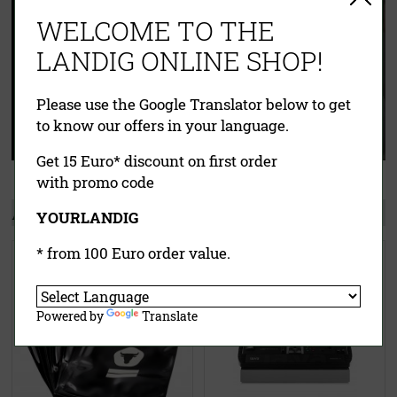
WELCOME TO THE
LANDIG ONLINE SHOP!
Please use the Google Translator below to get
to know our offers in your language.
Get 15 Euro* discount on first order
with promo code
Andere Kunden kauften auch:
YOURLANDIG
* from 100 Euro order value.
Dry Ager® Vakuumbeutel
Vakuumiergerät V.200 Premium
(schwarz)
X
Powered by
Translate