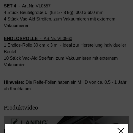
SET 4
- Art.Nr. VL0557
4 Stück Beutelgröße
L
(für 5 - 8 kg) 300 x 600 mm
4 Stück Vac-Aid Streifen, zum Vakuumieren mit externem
Vakuumierer
ENDLOSROLLE
- Art.Nr. VL0560
1 Endlos-Rolle 30 cm x 3 m - Ideal zur Herstellung individueller
Beutel
10 Stück Vac-Aid Streifen, zum Vakuumieren mit externem
Vakuumier
Hinweise:
Die Reife-Folien haben ein MHD von ca. 0,5 - 1 Jahr
ab Kaufdatum.
Produktvideo