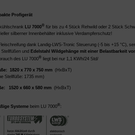
akte Profigerät
®
dkühlschrank
LU 7000
für bis zu 4 Stück Rehwild oder 2 Stück Schwa
ieller silberner Innenbehälter inklusive Verdampferschutz!
Fleischreifung dank Landig-LWS-Tronic Steuerung (-5 bis +15 °C), s
Stellfüßen und
Edelstahl Wildgehänge mit einer Belastbarkeit von
®
brauch des LU 7000
liegt bei nur 1,1 KWh/24 Std/
e: 1820 x 770 x 750 mm
(HxBxT)
e Stellfüße: 1735 mm)
e: 1520 x 660 x 580 mm
(HxBxT)
®
ßige Systeme
beim LU 7000
: