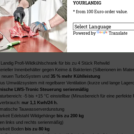
YOURLANDIG
* from 100 Euro order value.
Powered by
Translate
 Landig Profi-Wildkühlschrank für bis zu
4 Stück Rehwild
erieller Innenbehälter gegen Keime & Bakterien (Silberionen im Mater
m neuen TurboSystem und
35 % mehr Kühlleistung
Plus Umwälzsystem
mit regelbarer Ventilation (kurze und lange Lager
onische LWS-Tronic Steuerung serienmäßig
urbereich: -5 bis +15 °C einstellbar (Minusbereich für eine perfekte 
verbrauch:
nur 1,1 Kwh/24 h.
omatische Tauwasserverdunstung
arkeit Edelstahl Wildgehänge
bis zu 200 kg
en links und rechts serienmäßig)
arkeit Boden
bis zu 80 kg