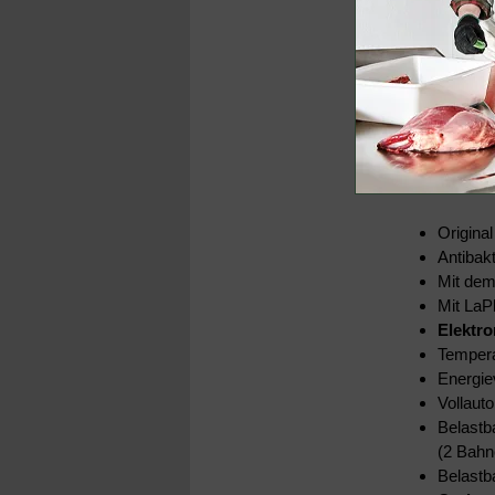
Original
Antibakt
Mit de
Mit La
Elektr
Temperat
Energie
Vollaut
Belastb
(2 Bahn
Belastb