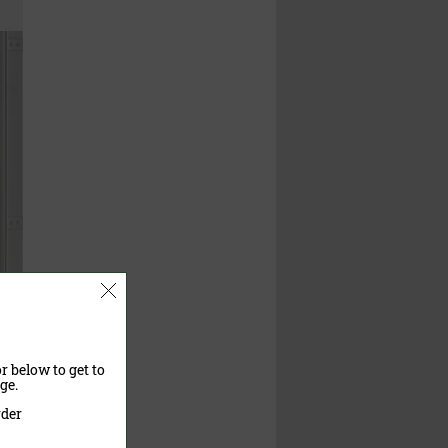
r below to get to
ge.
rder