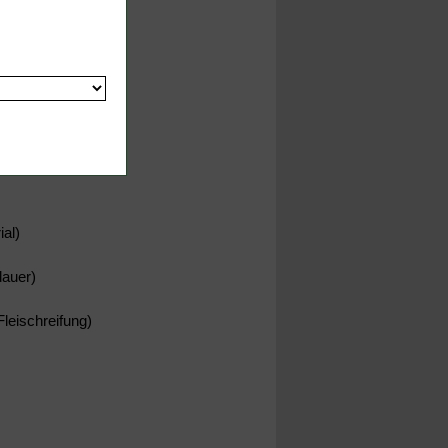
ial)
dauer)
Fleischreifung)