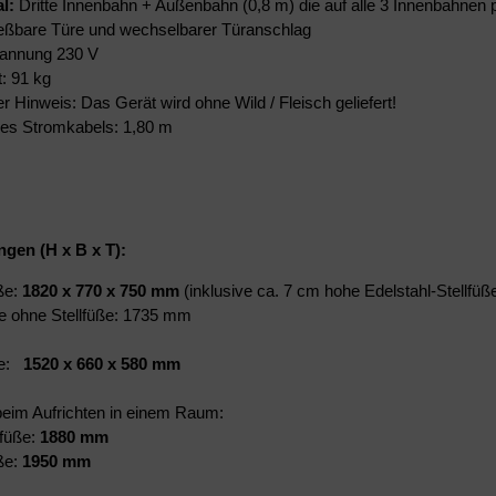
al:
Dritte Innenbahn + Außenbahn (0,8 m) die auf alle 3 Innenbahnen 
eßbare Türe und wechselbarer Türanschlag
annung 230 V
: 91 kg
r Hinweis: Das Gerät wird ohne Wild / Fleisch geliefert!
es Stromkabels: 1,80 m
en (H x B x T):
ße:
1820 x 770 x 750 mm
(inklusive ca. 7 cm hohe Edelstahl-Stellfüß
 ohne Stellfüße: 1735 mm
ße:
1520 x 660 x 580 mm
eim Aufrichten in einem Raum:
lfüße:
1880 mm
üße:
1950 mm