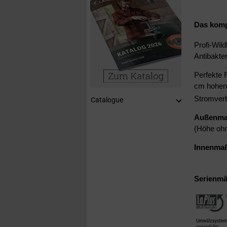
Das komp
Profi-Wil
Antibakter
Perfekte 
cm hohen 
Stromver
Catalogue
Außenmaß
(Höhe ohn
Innenmaß
Serienmä