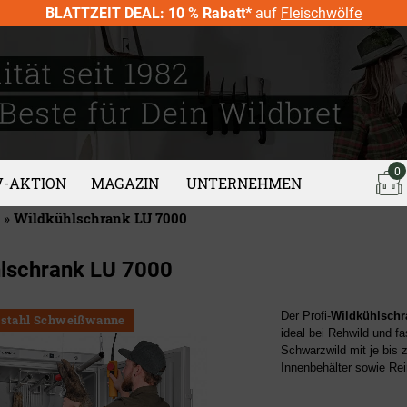
BLATTZEIT DEAL: 10 % Rabatt*
auf
Fleischwölfe
0
V-AKTION
MAGAZIN
UNTERNEHMEN
»
Wildkühlschrank LU 7000
lschrank LU 7000
Der Profi-
Wildkühlsch
elstahl Schweißwanne
ideal
bei Rehwild und fa
Schwarzwild mit je bis z
Innenbehälter sowie Re