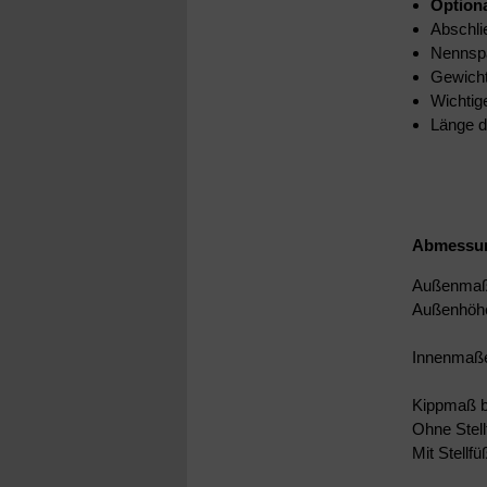
Option
Abschli
Nennsp
Gewicht
Wichtige
Länge d
Abmessung
Außenma
Außenhöhe
Innenma
Kippmaß b
Ohne Stel
Mit Stellf