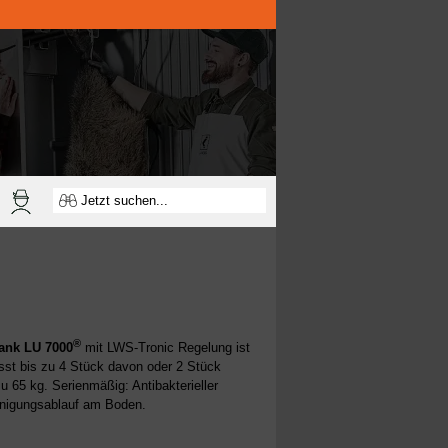
®
rank
LU 7000
mit LWS-Tronic Regelung ist
sst bis zu 4 Stück davon oder 2 Stück
u 65 kg. Serienmäßig: Antibakterieller
inigungsablauf am Boden.