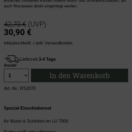
einfaches Umdrehen können sowohl Wurst- und Schinkenschlaufen, als
auch Wurstpaare direkt eingehängt werden.
42,70 €
(UVP)
30,90
€
inklusive MwSt. / exkl.
Versandkosten
Lieferzeit
3-4 Tage
Anzahl
In den Warenkorb
Art.-Nr.: RS2070
Spezial-Einschieberost
für Wurst & Schinken im LU 7000
Farbe: weiß oder silbergrau