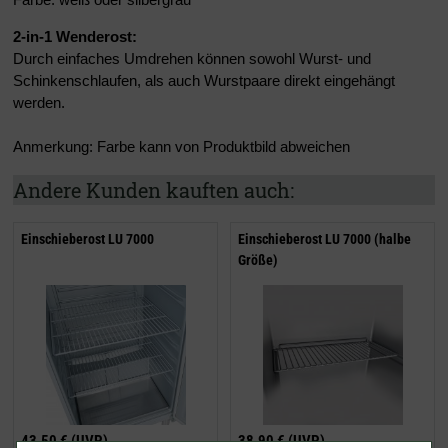
2-in-1 Wenderost:
Durch einfaches Umdrehen können sowohl Wurst- und
Schinkenschlaufen, als auch Wurstpaare direkt eingehängt
werden.
Anmerkung: Farbe kann von Produktbild abweichen
Andere Kunden kauften auch:
Einschieberost LU 7000
Einschieberost LU 7000 (halbe
Größe)
43,50 €
(UVP)
38,90 €
(UVP)