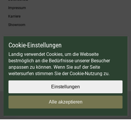
Impressum
Karriere
Showroom
Cookie-Einstellungen
* Gültig bis einschließlich 17.08.2026. Keine Barauszahlung möglich. Nicht mit
anderen Gutscheinaktionen kombinierbar. Nur gültig für Fleischwölfe und ausgewählte
Landig verwendet Cookies, um die Webseite
Zubehörartikel. Nicht einlösbar auf bereits rabattierte Sets.
bestmöglich an die Bedürfnisse unserer Besucher
© Landig 1982-2026 (44 Jahre Qualität)
anpassen zu können. Wenn Sie auf der Seite
Alle Preise inkl. gesetzl. Mehrwertsteuer, zuzüglich Versandkosten
weitersurfen stimmen Sie der Cookie-Nutzung zu.
Weitere Marken oder Shops der Landig + Lava GmbH & Co. KG:
LAVA - Vakuumiergeräte
|
DRY AGER - Reifeschränke
|
VIESSMANN - Kühlzellen
Einstellungen
Alle akzeptieren