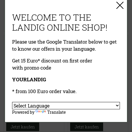
32,90 €
28,90 €
inklusive MwSt.
exkl.
inklusive MwSt.
exkl.
WELCOME TO THE
Versandkosten
Versandkosten
LANDIG ONLINE SHOP!
Jetzt kaufen
Jetzt kaufen
Landigs „Wilde Kiste®“
Fuß-Türöffner für
Please use the Google Translator below to get
Wildkühlschränke
to know our offers in your language.
Get 15 Euro* discount on first order
with promo code
YOURLANDIG
* from 100 Euro order value.
22,00 €
(UVP)
50,00 €
(UVP)
ab
15,95 €
45,00 €
Powered by
Translate
inklusive MwSt.
exkl.
inklusive MwSt.
exkl.
Versandkosten
Versandkosten
Jetzt kaufen
Jetzt kaufen