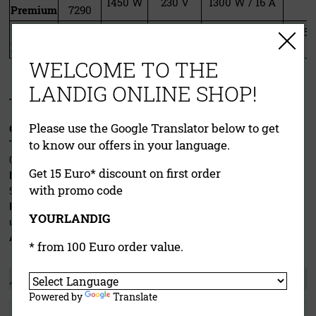
1450 W
230 V
1300 W / 16 A
Premium
7290
DX 8290
DX
945 x
1900 W
230 V
1700 W / 16 A
Premium
8290
WELCOME TO THE
LANDIG ONLINE SHOP!
Technische Daten:
Please use the Google Translator below to get
Gehäuse außen
: grau pulverbeschichtet
to know our offers in your language.
Temperaturbereich
: elektronisch in 0,1 °C Schritten einstellbar:
0 °C bis +25 °C
Get 15 Euro* discount on first order
Humicontrol
: Luftfeuchtigkeit elektronisch einstellbar von 60 bis
with promo code
90 % (kein Wasseranschluss erforderlich)
DX AIRREG
: optimale Luftströmung, Frischluft-Aktivkohlefilter
YOURLANDIG
und UVC-Entkeimung
Alarm
: optisch und akustisch
* from 100 Euro order value.
Andere Kunden kauften auch:
Powered by
Translate
DRY AGER® DX 1000 Premium S
DRY AGER® DX 500 Premium S