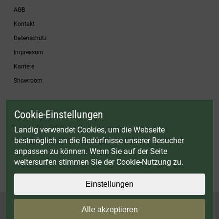
AGB
Kontakt
Datenschutz
Impressum
Karriere
Showroom
Cookie-Einstellungen
* Gültig bis einschließlich 17.08.2026. Keine Barauszahlung möglich. Nicht mit
anderen Gutscheinaktionen kombinierbar. Nur gültig für Fleischwölfe und ausgewählte
Landig verwendet Cookies, um die Webseite
Zubehörartikel. Nicht einlösbar auf bereits rabattierte Sets.
bestmöglich an die Bedürfnisse unserer Besucher
© Landig 1982-2026 (44 Jahre Qualität)
anpassen zu können. Wenn Sie auf der Seite
Alle Preise inkl. gesetzl. Mehrwertsteuer, zuzüglich Versandkosten
weitersurfen stimmen Sie der Cookie-Nutzung zu.
Weitere Marken oder Shops der Landig + Lava GmbH & Co. KG:
LAVA - Vakuumiergeräte
|
DRY AGER - Reifeschränke
|
VIESSMANN - Kühlzellen
Einstellungen
Alle akzeptieren