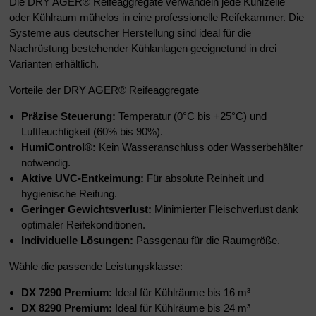
Die DRY AGER® Reifeaggregate verwandeln jede Kühlzelle
oder Kühlraum mühelos in eine professionelle Reifekammer. Die
Systeme aus deutscher Herstellung sind ideal für die
Nachrüstung bestehender Kühlanlagen geeignetund in drei
Varianten erhältlich.
Vorteile der DRY AGER® Reifeaggregate
Präzise Steuerung:
Temperatur (0°C bis +25°C) und
Luftfeuchtigkeit (60% bis 90%).
HumiControl®:
Kein Wasseranschluss oder Wasserbehälter
notwendig.
Aktive UVC-Entkeimung:
Für absolute Reinheit und
hygienische Reifung.
Geringer Gewichtsverlust:
Minimierter Fleischverlust dank
optimaler Reifekonditionen.
Individuelle Lösungen:
Passgenau für die Raumgröße.
Wähle die passende Leistungsklasse:
DX 7290 Premium:
Ideal für Kühlräume bis 16 m³
DX 8290 Premium:
Ideal für Kühlräume bis 24 m³