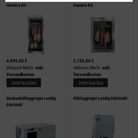
Hunters Kit
Hunters Kit
4.895,00 €
2.750,00 €
inklusive MwSt.
exkl.
inklusive MwSt.
exkl.
Versandkosten
Versandkosten
Jetzt kaufen
Jetzt kaufen
Deckenkühlaggregat Landig
Kühlaggregat Landig Edelstahl
Edelstahl