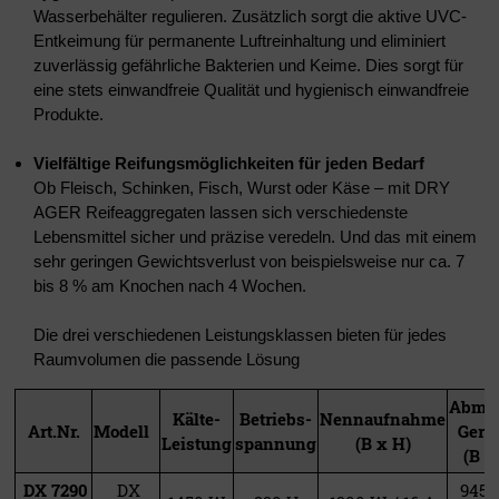
Wasserbehälter regulieren. Zusätzlich sorgt die aktive UVC-
Entkeimung für permanente Luftreinhaltung und eliminiert
zuverlässig gefährliche Bakterien und Keime. Dies sorgt für
eine stets einwandfreie Qualität und hygienisch einwandfreie
Produkte.
Vielfältige Reifungsmöglichkeiten für jeden Bedarf
Ob Fleisch, Schinken, Fisch, Wurst oder Käse – mit DRY
AGER Reifeaggregaten lassen sich verschiedenste
Lebensmittel sicher und präzise veredeln. Und das mit einem
sehr geringen Gewichtsverlust von beispielsweise nur ca. 7
bis 8 % am Knochen nach 4 Wochen.
Die drei verschiedenen Leistungsklassen bieten für jedes
Raumvolumen die passende Lösung
Abme
Kälte-
Betriebs-
Nennaufnahme
Art.Nr.
Modell
Gerä
Leistung
spannung
(B x H)
(B x
DX 7290
DX
945 x