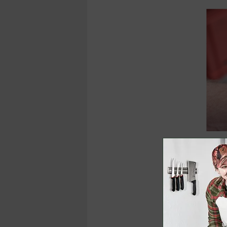
Nun geht 
dies wirkt
Werkzeug
den
Waidl
im Endda
Blase im