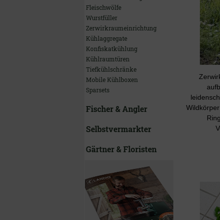
Fleischwölfe
Wurstfüller
Zerwirkraumeinrichtung
Kühlaggregate
Konfiskatkühlung
Kühlraumtüren
Tiefkühlschränke
Zerwir
Mobile Kühlboxen
aufb
Sparsets
leidensch
Fischer & Angler
Wildkörper
Ring
Selbstvermarkter
V
Gärtner & Floristen