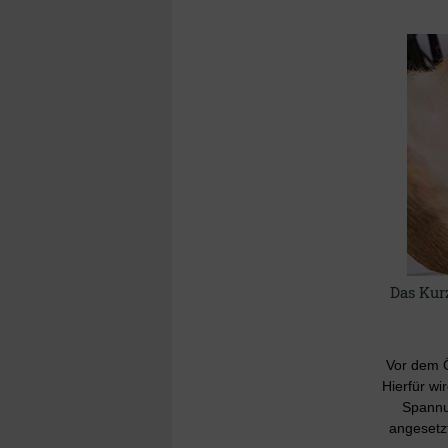
Das Kur
Vor dem Ö
Hierfür w
Spannu
angesetzt