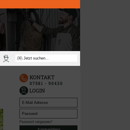
KONTAKT
07581 - 90430
LOGIN
Passwort vergessen?
Anmelden