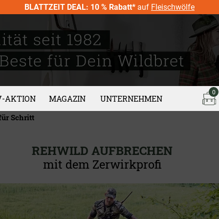
BLATTZEIT DEAL: 10 % Rabatt*
auf
Fleischwölfe
0
V-AKTION
MAGAZIN
UNTERNEHMEN
ür Schritt
REHWILD AUFBRECHEN
mit dem Zerwirkprofi