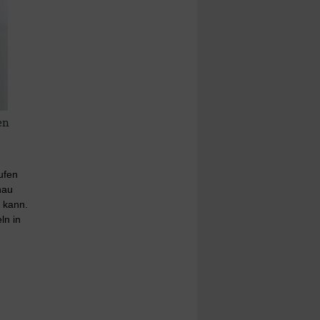
en
ufen
nau
 kann.
ln in