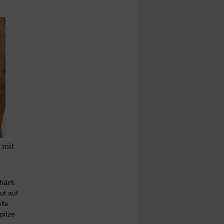
 mit
ärft.
ut auf
lle
pitze