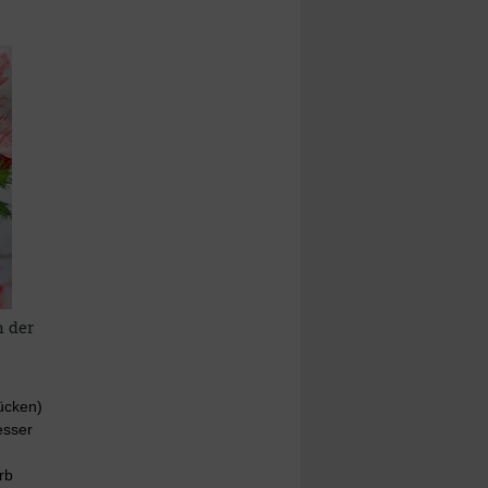
n der
ücken)
esser
rb