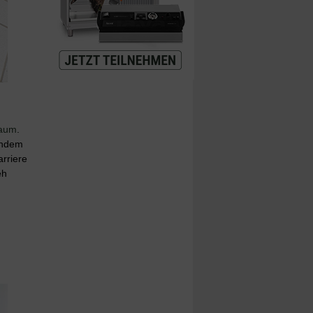
raum
.
endem
arriere
eh