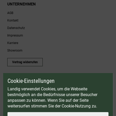
UNTERNEHMEN
AGB
Kontakt
Datenschutz
Impressum
Karriere
Showroom
Vertrag widerrufen
Cookie-Einstellungen
* Gültig bis einschließlich 17.08.2026. Keine Barauszahlung möglich. Nicht mit
anderen Gutscheinaktionen kombinierbar. Nur gültig für Fleischwölfe und ausgewählte
Landig verwendet Cookies, um die Webseite
Zubehörartikel. Nicht einlösbar auf bereits rabattierte Sets.
bestmöglich an die Bedürfnisse unserer Besucher
© Landig 1982-2026 (44 Jahre Qualität)
anpassen zu können. Wenn Sie auf der Seite
Alle Preise inkl. gesetzl. Mehrwertsteuer, zuzüglich Versandkosten
weitersurfen stimmen Sie der Cookie-Nutzung zu.
Weitere Marken oder Shops der Landig + Lava GmbH & Co. KG:
LAVA - Vakuumiergeräte
|
DRY AGER - Reifeschränke
|
VIESSMANN - Kühlzellen