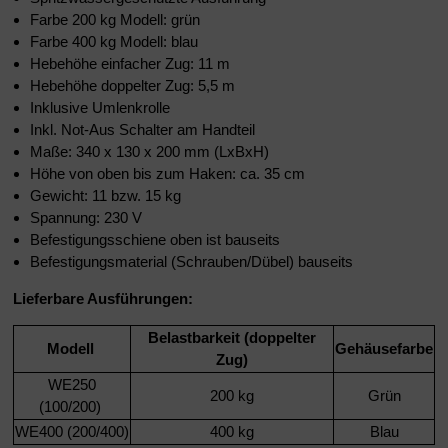
Farbe 200 kg Modell: grün
Farbe 400 kg Modell: blau
Hebehöhe einfacher Zug: 11 m
Hebehöhe doppelter Zug: 5,5 m
Inklusive Umlenkrolle
Inkl. Not-Aus Schalter am Handteil
Maße: 340 x 130 x 200 mm (LxBxH)
Höhe von oben bis zum Haken: ca. 35 cm
Gewicht: 11 bzw. 15 kg
Spannung: 230 V
Befestigungsschiene oben ist bauseits
Befestigungsmaterial (Schrauben/Dübel) bauseits
Lieferbare Ausführungen:
Belastbarkeit
(doppelter
Modell
Gehäusefarbe
Zug)
WE250
200 kg
Grün
(100/200)
WE400 (200/400)
400 kg
Blau