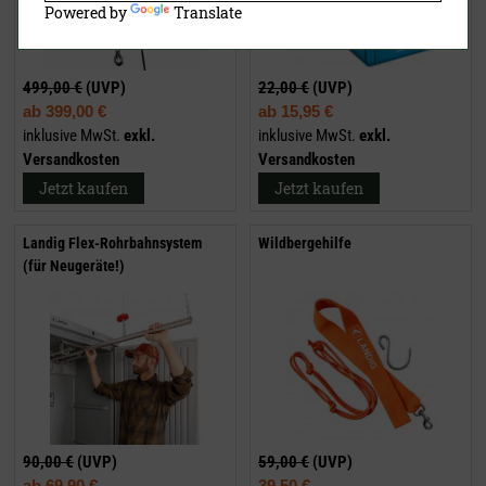
Powered by
Translate
499,00 €
(UVP)
22,00 €
(UVP)
ab
399,00 €
ab
15,95 €
inklusive MwSt.
exkl.
inklusive MwSt.
exkl.
Versandkosten
Versandkosten
Jetzt kaufen
Jetzt kaufen
Landig Flex-Rohrbahnsystem
Wildbergehilfe
(für Neugeräte!)
90,00 €
(UVP)
59,00 €
(UVP)
ab
69,90 €
39,50 €