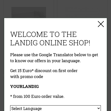
WELCOME TO THE
LANDIG ONLINE SHOP!
34,00 €
(UVP)
139,00 €
(UVP)
27,90 €
99,50 €
Please use the Google Translator below to get
inklusive MwSt.
exkl.
inklusive MwSt.
exkl.
to know our offers in your language.
Versandkosten
Versandkosten
Jetzt kaufen
Jetzt kaufen
Get 15 Euro* discount on first order
with promo code
Easy Wild-Transportsystem für
Landigs „Wilde Kiste®“
YOURLANDIG
Zerwirkraum
* from 100 Euro order value.