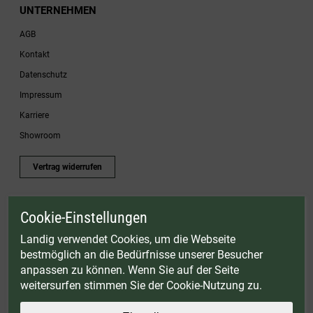
UNTERNEHMEN
AGB
Kontakt
Datenschutz
Impressum
Karriere
Showroom
Vertrag widerrufen
Cookie-Einstellungen
* Gültig bis einschließlich 17.08.2026. Keine Barauszahlung möglich. Nicht mit
anderen Gutscheinaktionen kombinierbar. Nur gültig für Fleischwölfe und ausgewählte
Landig verwendet Cookies, um die Webseite
Zubehörartikel. Nicht einlösbar auf bereits rabattierte Sets.
bestmöglich an die Bedürfnisse unserer Besucher
© Landig 1982-2026 (44 Jahre Qualität)
anpassen zu können. Wenn Sie auf der Seite
Alle Preise inkl. gesetzl. Mehrwertsteuer, zuzüglich Versandkosten
weitersurfen stimmen Sie der Cookie-Nutzung zu.
Weitere Marken oder Shops der Landig + Lava GmbH & Co. KG:
LAVA - Vakuumiergeräte
|
DRY AGER - Reifeschränke
|
VIESSMANN - Kühlzellen