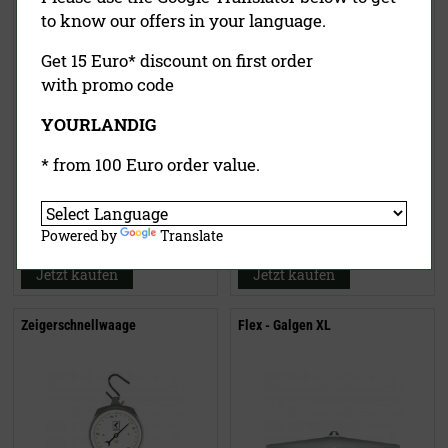
to know our offers in your language.
Get 15 Euro* discount on first order
with promo code
YOURLANDIG
* from 100 Euro order value.
59,00 €
(UVP)
1,95 €
(UVP)
39,50 €
ab
1,55 €
inklusive MwSt.
exkl.
inklusive MwSt.
exkl.
Powered by
Translate
Versandkosten
Versandkosten
Jetzt kaufen
Jetzt kaufen
Zeigerschnellwaage
Flex - Galgen XL