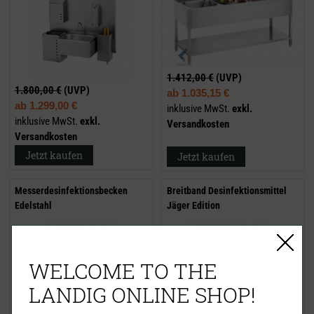
1.412,00 €
(UVP)
1.800,00 €
(UVP)
ab
1.035,15 €
ab
1.299,00 €
inklusive MwSt.
exkl.
inklusive MwSt.
exkl.
Versandkosten
Versandkosten
Jetzt kaufen
Jetzt kaufen
Messerdesinfektionsbecken
Breitband Desinfektionsmittel
Edelstahl
Jäger Edition
WELCOME TO THE
LANDIG ONLINE SHOP!