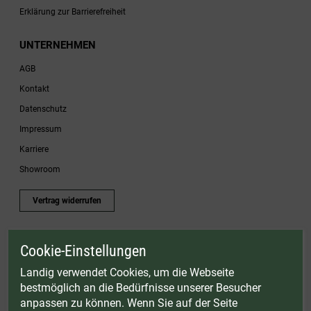
Erklärung zur Barrierefreiheit
UNTERNEHMEN
AGB
Kontakt
Datenschutz
Impressum
Karriere
Showroom
Vertrag widerrufen
Cookie-Einstellungen
* Gültig bis einschließlich 17.08.2026. Keine Barauszahlung möglich. Nicht mit
anderen Gutscheinaktionen kombinierbar. Nur gültig für Fleischwölfe und ausgewählte
Landig verwendet Cookies, um die Webseite
Zubehörartikel. Nicht einlösbar auf bereits rabattierte Sets.
bestmöglich an die Bedürfnisse unserer Besucher
© Landig 1982-2026 (44 Jahre Qualität)
anpassen zu können. Wenn Sie auf der Seite