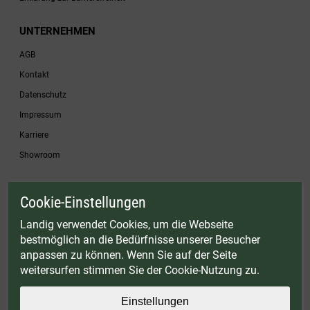
UNTERNEHMEN
AGB
Kontakt
Datenschutz
Impressum
Karriere
Showroom
Cookie-Einstellungen
* Gültig bis einschließlich 17.08.2026. Keine Barauszahlung möglich. Nicht mit
anderen Gutscheinaktionen kombinierbar. Nur gültig für Fleischwölfe und ausgewählte
Landig verwendet Cookies, um die Webseite
Zubehörartikel. Nicht einlösbar auf bereits rabattierte Sets.
bestmöglich an die Bedürfnisse unserer Besucher
© Landig 1982-2026 (44 Jahre Qualität)
anpassen zu können. Wenn Sie auf der Seite
Alle Preise inkl. gesetzl. Mehrwertsteuer, zuzüglich Versandkosten
weitersurfen stimmen Sie der Cookie-Nutzung zu.
Weitere Marken oder Shops der Landig + Lava GmbH & Co. KG:
LAVA - Vakuumiergeräte
|
DRY AGER - Reifeschränke
|
VIESSMANN - Kühlzellen
Einstellungen