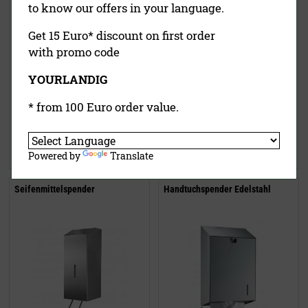
to know our offers in your language.
Get 15 Euro* discount on first order
with promo code
YOURLANDIG
11,00 €
(UVP)
10,90 €
(UVP)
* from 100 Euro order value.
ab
8,50 €
ab
8,95 €
inklusive MwSt.
exkl.
inklusive MwSt.
exkl.
Versandkosten
Versandkosten
Jetzt kaufen
Jetzt kaufen
Powered by
Translate
Seifenmittelspender
Handtuchspender Edelstahl