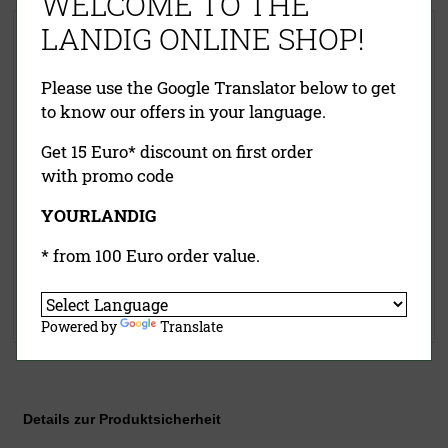
WELCOME TO THE
LANDIG ONLINE SHOP!
Kompakt Wildspreizer
Wildbergehilfe
Please use the Google Translator below to get
to know our offers in your language.
Get 15 Euro* discount on first order
with promo code
YOURLANDIG
14,00 €
(UVP)
59,00 €
(UVP)
ab
9,95 €
39,50 €
* from 100 Euro order value.
inklusive MwSt.
exkl.
inklusive MwSt.
exkl.
Versandkosten
Versandkosten
Jetzt kaufen
Jetzt kaufen
Powered by
Translate
Details zur Produktsicherheit