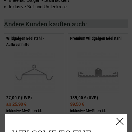
Material: Galgen - Stahl lackiert
Inklusive Seil und Umlenkrolle
Andere Kunden kauften auch:
Wildgalgen Edelstahl -
Premium Wildgalgen Edelstahl
Aufbrechhilfe
27,00 €
(UVP)
139,00 €
(UVP)
ab
25,90 €
99,50 €
inklusive MwSt.
exkl.
inklusive MwSt.
exkl.
Versandkosten
Versandkosten
Jetzt kaufen
Jetzt kaufen