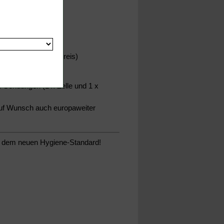
beides gegen Mehrpreis)
e Sendungen (1 x Zelle und 1 x
auf Wunsch auch europaweiter
, dem neuen Hygiene-Standard!