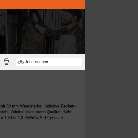
 mit 80 mm Wandstärke, inklusive
Decken-
tahl. Original Viessmann Qualität. Sehr
nur 1,5 bis 2,0 KWh/24 Std.* je nach