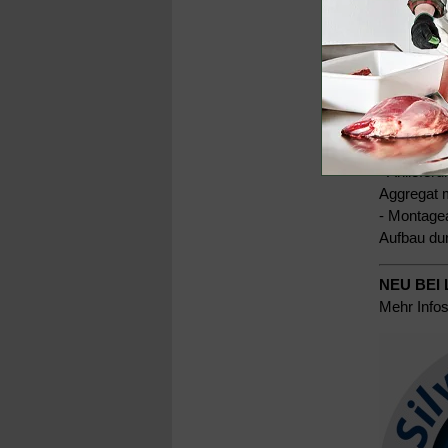
- Hochwer
- verzinkt
- Edelstah
Aufhänge
- Wahlwei
Montage u
-
Anlieferu
Aggregat 
- Montage
Aufbau du
NEU BEI 
Mehr Infos