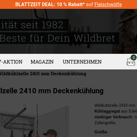
BLATTZEIT DEAL: 10 % Rabatt*
auf
Fleischwölfe
0
V-AKTION
MAGAZIN
UNTERNEHMEN
ildkühlzelle 2410 mm Deckenkühlung
lzelle 2410 mm Deckenkühlung
Wildkühlzelle 2410 mm
Kühlaggregat
aus Edels
niedriger Verbrauch
: 
Zellengröße.
Größe