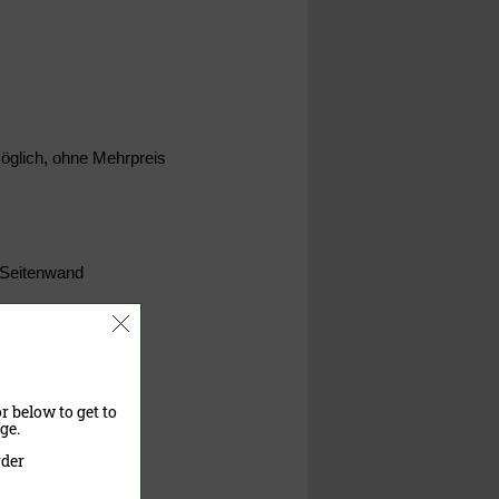
öglich, ohne Mehrpreis
 Seitenwand
r below to get to
ge.
rder