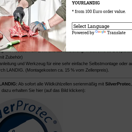
YOURLANDIG
tige 80 mm Pur-Schaum-Isolierung (K-Wert: 0,25 W/m²K)
es Stahlblech, weiß polyesterbeschichtet
* from 100 Euro order value.
lboden: rutschfest verpresst
vorrichtung:
Powered by
Translate
se mit Edelstahl-Wildgehänge oder Rohrbahnanlage mit Außenbahn (
nd Lieferung:
ng mit Hebebühnen-LKW und tel. Avisierung. Meist sind es 2 separat
mit Zubehör)
anleitung und Werkzeug für eine sehr einfache Selbstmontage oder 
rch LANDIG. (Montagekosten ca. 15 % vom Zellenpreis).
LANDIG:
Ab sofort alle Wildkühlzellen serienmäßig mit
SilverProtec
 dazu erhalten Sie hier (auf das Bild klicken):