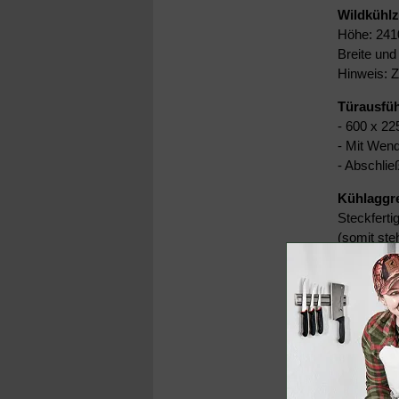
Wildkühl
Höhe: 241
Breite un
Hinweis: 
Türausfü
- 600 x 22
- Mit Wend
- Abschlie
Kühlaggr
Steckfert
(somit ste
- Ausführu
- Kältelei
-
Sehr ni
- Vollaut
- Temperat
- Spannun
Wände, D