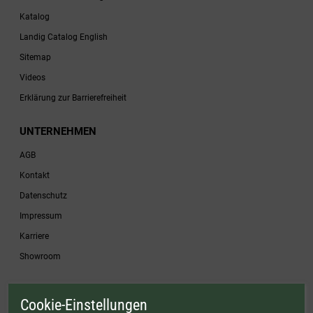
Katalog
Landig Catalog English
Sitemap
Videos
Erklärung zur Barrierefreiheit
UNTERNEHMEN
AGB
Kontakt
Datenschutz
Impressum
Karriere
Showroom
Cookie-Einstellungen
* Gültig bis einschließlich 17.08.2026. Keine Barauszahlung möglich. Nicht mit