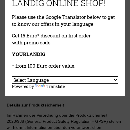
LANDIG ONLINE SHOP!
Please use the Google Translator below to get
to know our offers in your language.
Get 15 Euro* discount on first order
with promo code
185,00 €
(UVP)
139,00 €
(UVP)
YOURLANDIG
ab
129,00 €
99,50 €
inklusive MwSt.
exkl.
inklusive MwSt.
exkl.
* from 100 Euro order value.
Versandkosten
Versandkosten
Jetzt kaufen
Jetzt kaufen
Powered by
Translate
Details zur Produktsicherheit
Im Rahmen der Verordnung über die Produktsicherheit
2023/988 (General Product Safety Regulation – GPSR) stellen
wir hiermit Informationen über den verantwortlichen