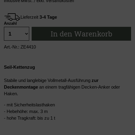
inklusive MwSt. / exkl.
Versandkosten
Lieferzeit
3-4 Tage
Anzahl
In den Warenkorb
Art.-Nr.: ZE4410
Seil-Kettenzug
Stabile und langlebige Vollmetall-Ausführung
zur
Deckenmontage
an einem tragfähigen Decken-Anker oder
Haken.
- mit Sicherheitslasthaken
- Hebehöhe: max. 3 m
- hohe Tragkraft: bis zu 1 t