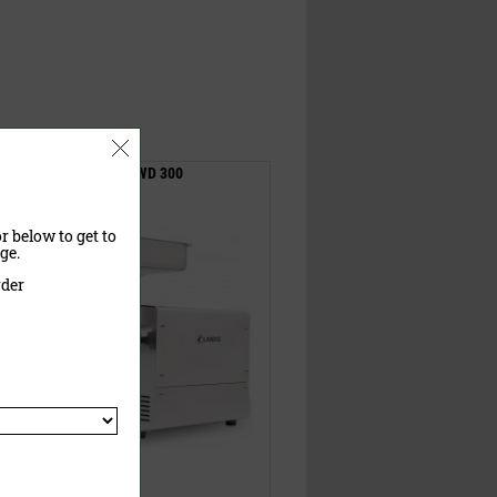
Profi-Fleischwolf WD 300
r below to get to
ge.
rder
769,00 €
(UVP)
692,10 €