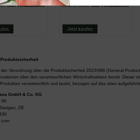
wSt.
exkl.
Versandkosten
inklusive MwSt.
exkl.
Versandkosten
aufen
Jetzt kaufen
r Produktsicherheit
er Verordnung über die Produktsicherheit 2023/988 (General Product 
rmationen über den verantwortlichen Wirtschaftsakteur bereit. Dieser is
Produkten verantwortlich und lautet, bezogen auf das oben aufgeführte
Lava GmbH & Co. KG
 90
Saulgau, DE
430
g.com