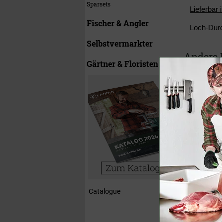
Sparsets
Lieferbar 
Fischer & Angler
Loch-Dur
Selbstvermarkter
Andere 
Gärtner & Floristen
Kreuzmesser
Catalogue
21,90 €
(U
17,90 €