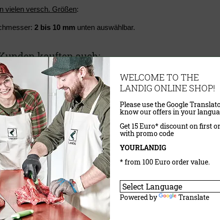
in vielen versch. Größen
:
chmesser:
2 bis 10 mm
unten auswählbar.
Kunden kauften auch:
WELCOME TO THE
 für L-Star
Wurstfülltrichter 3-er Set für L-Star
LANDIG ONLINE SHOP!
Please use the Google Translato
know our offers in your langua
Get 15 Euro* discount on first o
with promo code
YOURLANDIG
* from 100 Euro order value.
Powered by
Translate
VP)
23,90 €
(UVP)
19,90 €