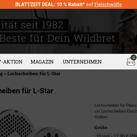
BLATTZEIT DEAL: 10 % Rabatt*
auf
Fleischwölfe
0
V-AKTION
MAGAZIN
UNTERNEHMEN
ng
»
Lochscheiben für L-Star
eiben für L-Star
Lochscheiben für Fleis
cm Lochscheiben-Durchm
Größen.
Größe