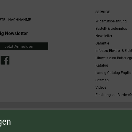
SERVICE
RTE
NACHNAHME
Widerrufsbelehrung
Bestell- & Lieferinfos
ig Newsletter
Newsletter
Garantie
Jetzt Anmelden
Infos zu Elektro- & Elek
Hinweis zum Batterieg
Katalog
Landig Catalog Englis
Sitemap
Videos
Erklärung zur Barrierefr
 möglich. Nicht mit anderen Gutscheinaktionen kombinierbar. Nur gültig für Fleischwölfe und ausgewählte
gen
osten