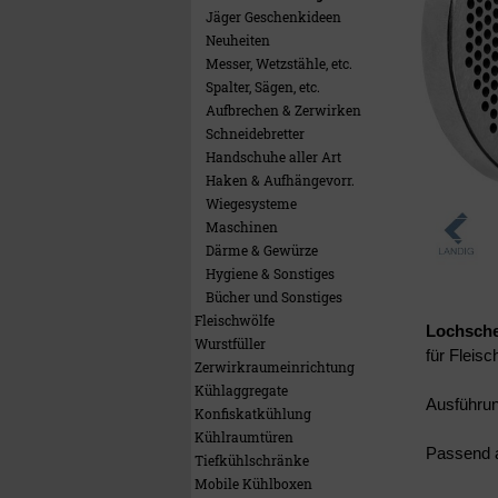
Jäger Geschenkideen
Neuheiten
Messer, Wetzstähle, etc.
Spalter, Sägen, etc.
Aufbrechen & Zerwirken
Schneidebretter
Handschuhe aller Art
Haken & Aufhängevorr.
Wiegesysteme
Maschinen
Därme & Gewürze
Hygiene & Sonstiges
Bücher und Sonstiges
Fleischwölfe
Lochsch
Wurstfüller
für Fleisc
Zerwirkraumeinrichtung
Kühlaggregate
Ausführung
Konfiskatkühlung
Kühlraumtüren
Passend a
Tiefkühlschränke
Mobile Kühlboxen