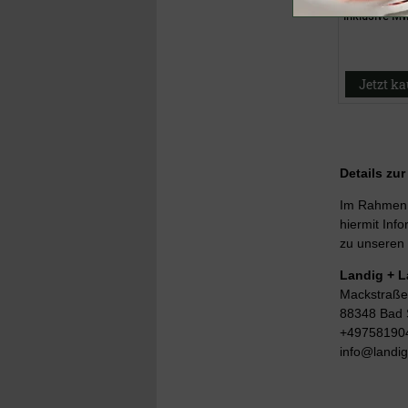
inklusive M
Jetzt k
Details zu
Im Rahmen d
hiermit Info
zu unseren 
Landig + 
Mackstraße
88348 Bad 
+49758190
info@landi