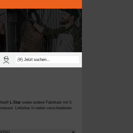
chwolf
L-Star
sowie andere Fabrikate mit 6
esser. Lieferbar in vielen verschiedenen