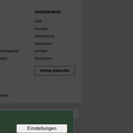
UNTERNEHMEN
AGB
Kontakt
Datenschutz
Impressum
tronikgeräte
Karriere
esetz
Showroom
Vertrag widerrufen
h
eiheit
 Zubehörartikel. Nicht einlösbar auf bereits rabattierte
Einstellungen