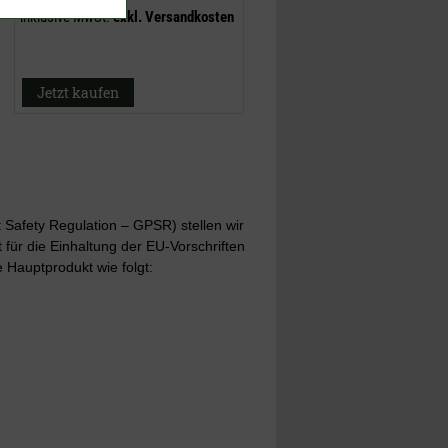
inklusive MwSt.
exkl.
Versandkosten
Jetzt kaufen
Safety Regulation – GPSR) stellen wir
t für die Einhaltung der EU-Vorschriften
 Hauptprodukt wie folgt: