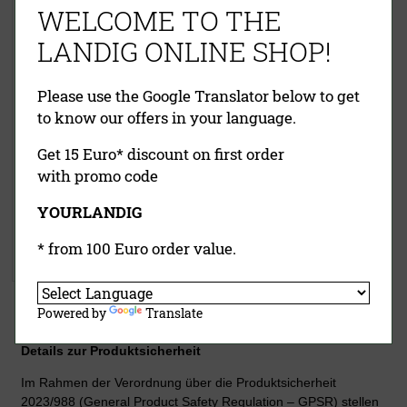
WELCOME TO THE
LANDIG ONLINE SHOP!
Please use the Google Translator below to get
to know our offers in your language.
Get 15 Euro* discount on first order
with promo code
28,50 €
(UVP)
ab
24,50 €
YOURLANDIG
inklusive MwSt.
exkl.
Versandkosten
* from 100 Euro order value.
Jetzt kaufen
Powered by
Translate
Details zur Produktsicherheit
Im Rahmen der Verordnung über die Produktsicherheit
2023/988 (General Product Safety Regulation – GPSR) stellen