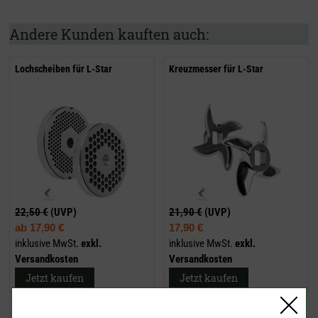
Andere Kunden kauften auch:
Lochscheiben für L-Star
Kreuzmesser für L-Star
22,50 €
(UVP)
21,90 €
(UVP)
ab
17,90 €
17,90 €
inklusive MwSt.
exkl.
inklusive MwSt.
exkl.
Versandkosten
Versandkosten
Jetzt kaufen
Jetzt kaufen
Edelstahl Bottich