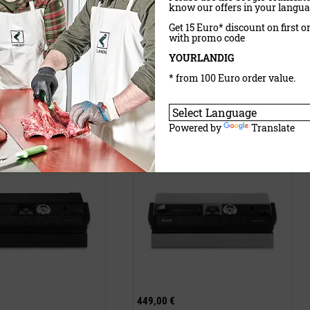
know our offers in your langua
28,95 €
Get 15 Euro* discount on first o
wSt.
exkl.
Versandkosten
inklusive MwSt.
exkl.
Versandkosten
with promo code
YOURLANDIG
* from 100 Euro order value.
aufen
Jetzt kaufen
rät V.300 Black
Vakuumiergerät V.300 Premium X
Powered by
Translate
449,00 €