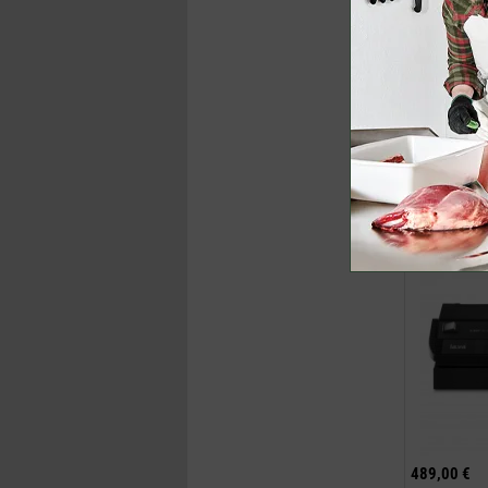
ab
28,95 €
inklusive M
Jetzt k
Vakuumierge
489,00 €