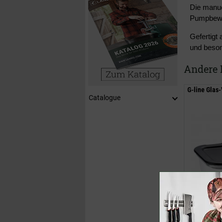
Die manue
Pumpbeweg
Gefertigt
und beson
Andere 
G-line Glas
Catalogue
32,95 €
(U