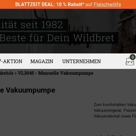
BLATTZEIT DEAL: 10 % Rabatt*
auf
Fleischwölfe
0
V-AKTION
MAGAZIN
UNTERNEHMEN
ubehör
»
VL2045 - Manuelle Vakuumpumpe
le Vakuumpumpe
Zum komfortablen Vaku
Vakuumiergerät. Passen
Vakuumdeckel sowie Fl