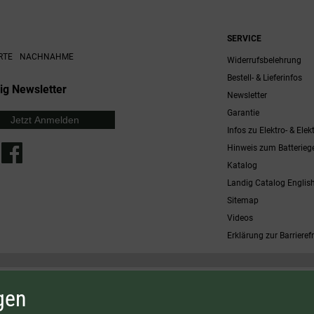
SERVICE
RTE
NACHNAHME
Widerrufsbelehrung
Bestell- & Lieferinfos
ig Newsletter
Newsletter
Garantie
Jetzt Anmelden
Infos zu Elektro- & Elek
Hinweis zum Batterieg
Katalog
Landig Catalog Englis
Sitemap
Videos
Erklärung zur Barrierefr
 möglich. Nicht mit anderen Gutscheinaktionen kombinierbar. Nur gültig für Fleischwölfe und ausgewählte
gen