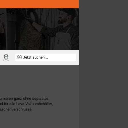
umieren ganz ohne separates
d für alle Lava Vakuumbehälter,
aschenverschlüsse.