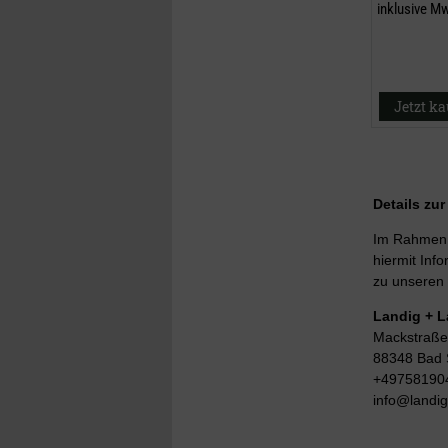
inklusive M
Jetzt k
Details zu
Im Rahmen d
hiermit Info
zu unseren 
Landig + 
Mackstraße
88348 Bad 
+49758190
info@landi