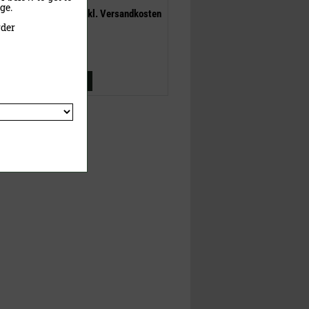
ge.
inklusive MwSt.
exkl.
Versandkosten
rder
Jetzt kaufen