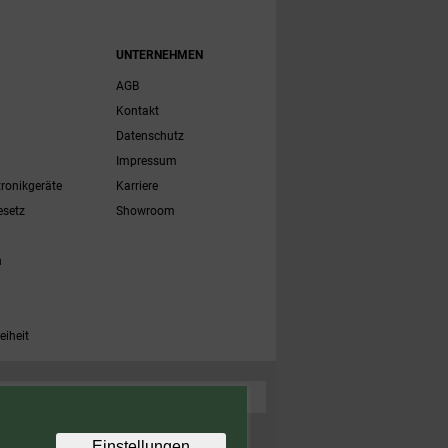
UNTERNEHMEN
AGB
Kontakt
Datenschutz
Impressum
tronikgeräte
Karriere
esetz
Showroom
h
eiheit
 Zubehörartikel. Nicht einlösbar auf bereits rabattierte
Einstellungen