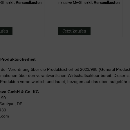
wSt.
exkl.
Versandkosten
inklusive MwSt.
exkl.
Versandkosten
aufen
Jetzt kaufen
r Produktsicherheit
er Verordnung über die Produktsicherheit 2023/988 (General Product 
rmationen über den verantwortlichen Wirtschaftsakteur bereit. Dieser is
Produkten verantwortlich und lautet, bezogen auf das oben aufgeführte
Lava GmbH & Co. KG
 90
Saulgau, DE
430
g.com