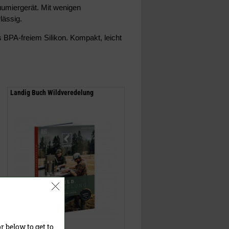
miergerät. Mit wenigen
lässig.
 BPA-freiem Silikon. Kompakt, leicht
Landig Buch Wildveredelung
r below to get to
24,90 €