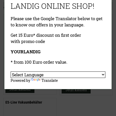
LANDIG ONLINE SHOP!
Andere Kunden kauften auch:
Please use the Google Translator below to get
Vakuumiergerät V.300 Black
Lava-Top Vakuumdeckel
to know our offers in your language.
Get 15 Euro* discount on first order
with promo code
YOURLANDIG
* from 100 Euro order value.
8,50 €
489,00 €
inklusive MwSt.
exkl.
inklusive MwSt.
exkl.
Versandkosten
Powered by
Translate
Versandkosten
Jetzt kaufen
Jetzt kaufen
ES-Line Vakuumbehälter